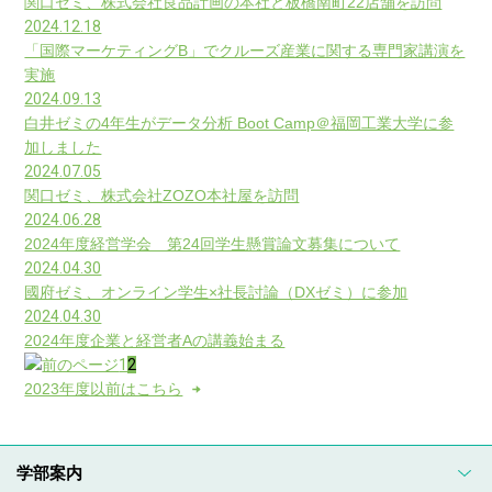
関口ゼミ、株式会社良品計画の本社と板橋南町22店舗を訪問
2024.12.18
「国際マーケティングB」でクルーズ産業に関する専門家講演を
実施
2024.09.13
白井ゼミの4年生がデータ分析 Boot Camp＠福岡工業大学に参
加しました
2024.07.05
関口ゼミ、株式会社ZOZO本社屋を訪問
2024.06.28
2024年度経営学会 第24回学生懸賞論文募集について
2024.04.30
國府ゼミ、オンライン学生×社長討論（DXゼミ）に参加
2024.04.30
2024年度企業と経営者Aの講義始まる
1
2
2023年度以前はこちら
学部案内