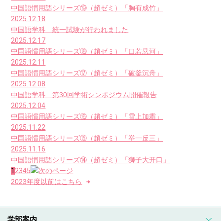
中国語慣用語シリーズ⑲（趙ゼミ）「胸有成竹」
2025.12.18
中国語学科 統一試験が行われました
2025.12.17
中国語慣用語シリーズ⑱（趙ゼミ）「口若悬河」
2025.12.11
中国語慣用語シリーズ⑰（趙ゼミ）「破釜沉舟」
2025.12.08
中国語学科 第30回学術シンポジウム開催報告
2025.12.04
中国語慣用語シリーズ⑯（趙ゼミ）「雪上加霜」
2025.11.22
中国語慣用語シリーズ⑮（趙ゼミ）「举一反三」
2025.11.16
中国語慣用語シリーズ⑭（趙ゼミ）「狮子大开口」
1
2
3
4
5
2023年度以前はこちら
学部案内