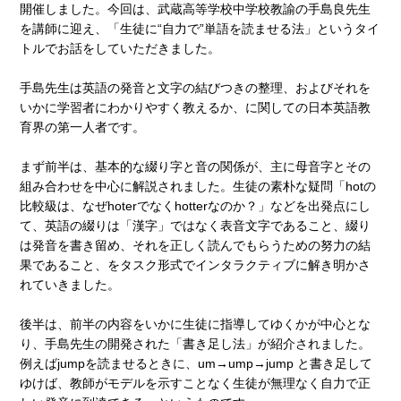
開催しました。今回は、武蔵高等学校中学校教諭の手島良先生
を講師に迎え、「生徒に“自力で”単語を読ませる法」というタイ
トルでお話をしていただきました。
手島先生は英語の発音と文字の結びつきの整理、およびそれを
いかに学習者にわかりやすく教えるか、に関しての日本英語教
育界の第一人者です。
まず前半は、基本的な綴り字と音の関係が、主に母音字とその
組み合わせを中心に解説されました。生徒の素朴な疑問「hotの
比較級は、なぜhoterでなくhotterなのか？」などを出発点にし
て、英語の綴りは「漢字」ではなく表音文字であること、綴り
は発音を書き留め、それを正しく読んでもらうための努力の結
果であること、をタスク形式でインタラクティブに解き明かさ
れていきました。
後半は、前半の内容をいかに生徒に指導してゆくかが中心とな
り、手島先生の開発された「書き足し法」が紹介されました。
例えばjumpを読ませるときに、um→ump→jump と書き足して
ゆけば、教師がモデルを示すことなく生徒が無理なく自力で正