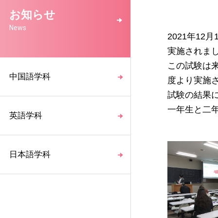
お知らせ
News
2021年1
実施されま
この試験は
中国語学科
度より実施
試験の結果
一年生と二
英語学科
日本語学科