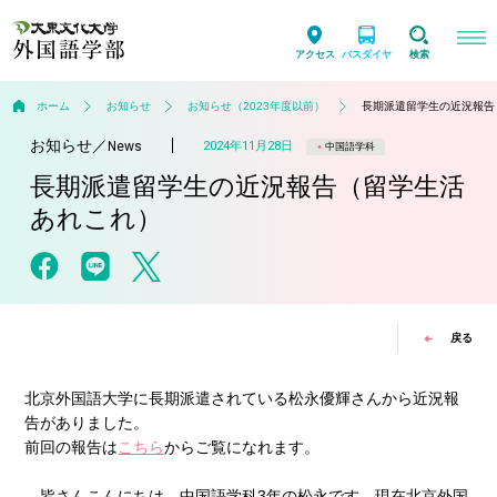
アクセス
バスダイヤ
検索
ホーム
お知らせ
お知らせ（2023年度以前）
長期派遣留学生の近況報告
お知らせ
／
2024年11月28日
News
中国語学科
長期派遣留学生の近況報告（留学生活
あれこれ）
戻る
北京外国語大学に長期派遣されている松永優輝さんから近況報
告がありました。
前回の報告は
こちら
からご覧になれます。
皆さんこんにちは、中国語学科3年の松永です。現在北京外国