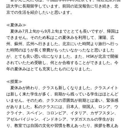
語大学に長期留学しています。前回の近況報告に引き続き、北
京での生活を紹介したいと思います。
≪夏休み≫
夏休み7月上旬から9月上旬までととても長いですが、帰国は
できません。そのため私はこの夏休みを利用して、瀋陽、広
州、蘇州、広州へ行きました。北京にいた時間より旅行へ行っ
た時間のほうが長く寮費がもったいなかったなと思いました
が、とても良い思い出になりました。また、HSKが北京で開催
されていたため受験し、何とか合格することができました。今
年の夏休みはとても充実したものになりました。
≪授業≫
夏休みが終わり、クラスも新しくなりました。クラスメイト
は新しく来た学生が多く、前期から残っている学生はほとんど
いません。そのため、クラスの雰囲気が前期とは違い、緊張感
がありました。私のクラスには、日本人、韓国人、ロシア、ウ
クライナ、スペイン、コロンビア、イタリア、カザフスタン、
アゼルバイジャン、インドネシア、マダガスカルの学生がお
り、教室では自国の文化や習慣を教えあったり、挨拶を教えあ