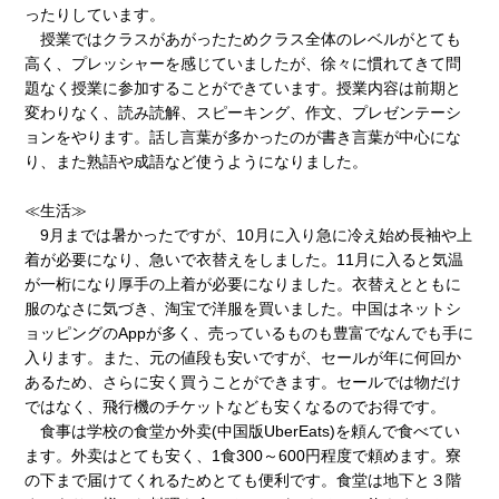
ったりしています。
授業ではクラスがあがったためクラス全体のレベルがとても
高く、プレッシャーを感じていましたが、徐々に慣れてきて問
題なく授業に参加することができています。授業内容は前期と
変わりなく、読み読解、スピーキング、作文、プレゼンテーシ
ョンをやります。話し言葉が多かったのが書き言葉が中心にな
り、また熟語や成語など使うようになりました。
≪生活≫
9月までは暑かったですが、10月に入り急に冷え始め長袖や上
着が必要になり、急いで衣替えをしました。11月に入ると気温
が一桁になり厚手の上着が必要になりました。衣替えとともに
服のなさに気づき、淘宝で洋服を買いました。中国はネットシ
ョッピングのAppが多く、売っているものも豊富でなんでも手に
入ります。また、元の値段も安いですが、セールが年に何回か
あるため、さらに安く買うことができます。セールでは物だけ
ではなく、飛行機のチケットなども安くなるのでお得です。
食事は学校の食堂か外卖(中国版UberEats)を頼んで食べてい
ます。外卖はとても安く、1食300～600円程度で頼めます。寮
の下まで届けてくれるためとても便利です。食堂は地下と３階