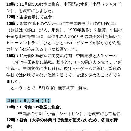
10
時：
11号館305教室に集合。中国語の寸劇「小品（シャオピ
ン）」を教材にしました。
12
時：
生協食堂にて昼食
13
時：
図書館地下のAVホールにて中国映画『山の郵便配達』
（原題は《那山、那人、那狗》、1999年製作）を鑑賞。中国の
長閑な山村を舞台に、郵便配達人の父とその息子の絆を描いた
ヒューマンドラマ。ひとつひとつのエピソードが静かながら魅
力的で心に沁み入るような映画でした。
15時：
11号館305教室にて交流時間（中国象棋と人生ゲーム）
まずは中国象棋に挑戦。基本的なコマの動き方を覚え、いざ
実戦へ。中国文化に少し触れた後は人生ゲームに興じ、普段の
学校では体験できない活動を通じて、交流を深めることができ
ました。
ということで、5時過ぎに無事終了、解散。
２日目：８月２日（土）
10
時：11号館305教室に集合。
中国語の寸劇「小品（シャオピン）」を教材にして勉強
12
時：昼食（大学の休業日で食堂が使えないため、各自が持
参）