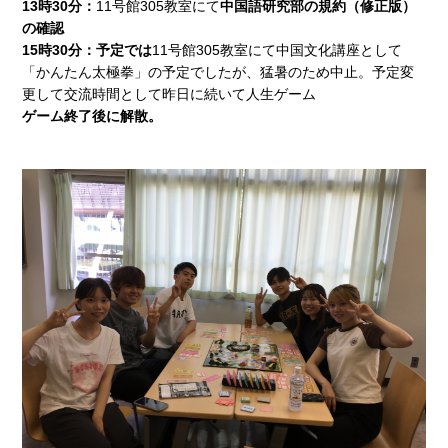
13
時30分：
11号館305教室にて
中国語研究部の規約（修正版）
の確認
15
時30分：
予定では
11号館305教室にて中国文化講座として
「かんたん太極拳」の予定でしたが、猛暑のため中止。予定変
更して交流時間として昨日に続いて人生ゲーム
ゲーム終了後に解散。