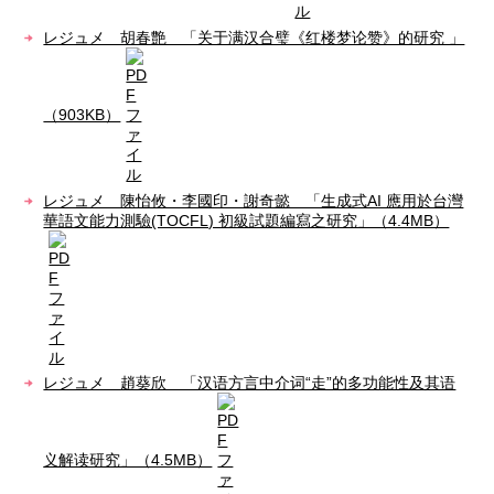
レジュメ 胡春艶 「关于满汉合璧《红楼梦论赞》的研究 」
（903KB）
レジュメ 陳怡攸・李國印・謝奇懿 「生成式AI 應用於台灣
華語文能力測驗(TOCFL) 初級試題編寫之研究」（4.4MB）
レジュメ 趙葵欣 「汉语方言中介词“走”的多功能性及其语
义解读研究」（4.5MB）