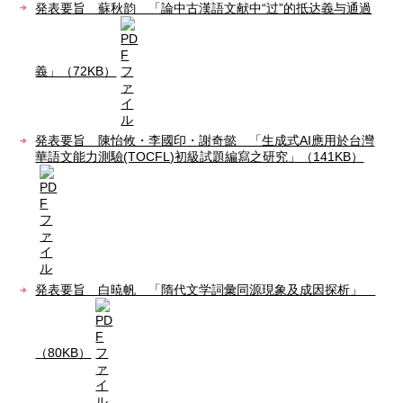
発表要旨 蘇秋韵 「論中古漢語文献中“过”的抵达義与通過
義」（72KB）
発表要旨 陳怡攸・李國印・謝奇懿 「生成式AI應用於台灣
華語文能力測驗(TOCFL)初級試題編寫之研究」（141KB）
発表要旨 白暁帆 「隋代文学詞彙同源現象及成因探析」
（80KB）