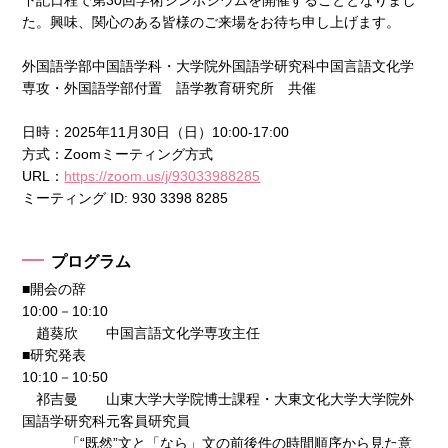
た。興味、関心のある皆様のご来場をお待ち申し上げます。
外国語学部中国語学科・大学院外国語学研究科中国言語文化学
専攻・外国語学部付置 語学教育研究所 共催
日時：2025年11月30日（日）10:00-17:00
方式：Zoomミーティング方式
URL：
https://zoom.us/j/93033988285
ミーティング ID: 930 3398 8285
プログラム
■開会の辞
10:00－10:10
趙葵欣 中国言語文化学専攻主任
■研究発表
10:10－10:50
祁吉曼 山東大学大学院博士課程・大東文化大学大学院外
国語学研究科元客員研究員
「“既然”文と「なら」文の前後件の時間順序から見た意