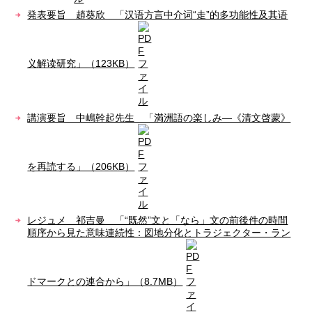
発表要旨 趙葵欣 「汉语方言中介词“走”的多功能性及其语
义解读研究」（123KB）
講演要旨 中嶋幹起先生 「満洲語の楽しみ―《清文啓蒙》
を再読する」（206KB）
レジュメ 祁吉曼 「“既然”文と「なら」文の前後件の時間
順序から見た意味連続性：図地分化とトラジェクター・ラン
ドマークとの連合から」（8.7MB）