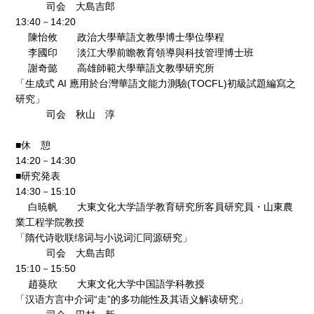
司会 大島吉郎
13:40－14:20
陳怡攸 政治大學華語文教學博士學位學程
李國印 淡江大學前瞻教育領導與科技管理博士班
謝奇懿 高雄師範大學華語文教學研究所
「生成式 AI 應用於台灣華語文能力測驗(TOCFL)初級試題編寫之
研究」
司会 秋山 淳
■休 憩
14:20－14:30
■研究発表
14:30－15:10
白暁帆 大東文化大学語学教育研究所客員研究員・山東農
業工程学院教授
「隋代诗歌联绵词与小说词汇同源研究」
司会 大島吉郎
15:10－15:50
趙葵欣 大東文化大学中国語学科教授
「汉语方言中介词“走”的多功能性及其语义解读研究」