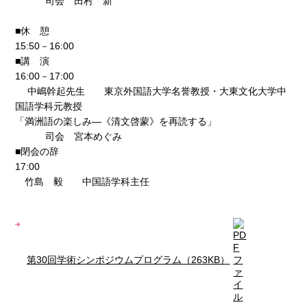
司会 田村 新
■休 憩
15:50－16:00
■講 演
16:00－17:00
中嶋幹起先生 東京外国語大学名誉教授・大東文化大学中
国語学科元教授
「満洲語の楽しみ―《清文啓蒙》を再読する」
司会 宮本めぐみ
■閉会の辞
17:00
竹島 毅 中国語学科主任
第30回学術シンポジウムプログラム（263KB）