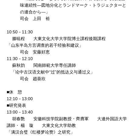
味連続性―図地分化とランドマーク・トラジェクターと
の連合から―」
司会 上田 裕
10:50－11:30
滕暁程 大東文化大学大学院博士課程後期課程
「山东半岛方言调查的若干经验和建议」
司会 安藤好恵
11:30－12:10
蘇秋韵 閩南師範大学専任講師
「论中古汉语文献中“过”的抵达义与通过义」
司会 趙葵欣
■休 憩
12:10－13:00
■研究発表
13:00－13:40
胡春艶 安徽科技学院副教授・齊膺軍 大連外国語大学
講師・ 楊 璇 大東文化大学助教
「满汉合璧《红楼梦论赞》之研究」