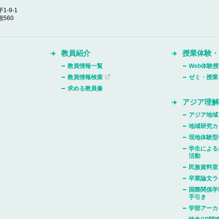
1-9-1
560
教員紹介
授業体験
教員情報一覧
Web体験
教員情報検索
ゼミ・授業
求める教員像
アジア理
アジア地域
地域研究カ
現地体験型
学生による
活動
民族資料室
卒業論文ラ
国際関係学
手引き
学部アーカ