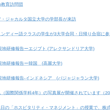
の教育訪問団
ア・ジャカルタ国立大学の学部長が来訪
ヒンディー語クラスの学生が3大学合同・日帰り合宿に参
 現地研修報告ーエジプト (アレクサンドリア大学)
 現地研修報告ー韓国 (高麗大学)
 現地研修報告-インドネシア (パジャジャラン大学)
（国際関係学科4年）の写真展が開催されています（2024
月21日の「ホスピタリティ・マネジメント」の授業で、株