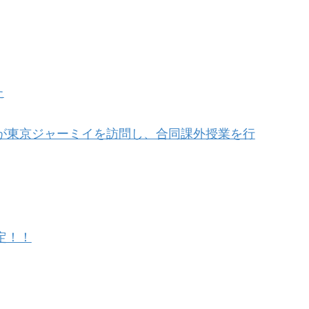
た
生が東京ジャーミイを訪問し、合同課外授業を行
定！！