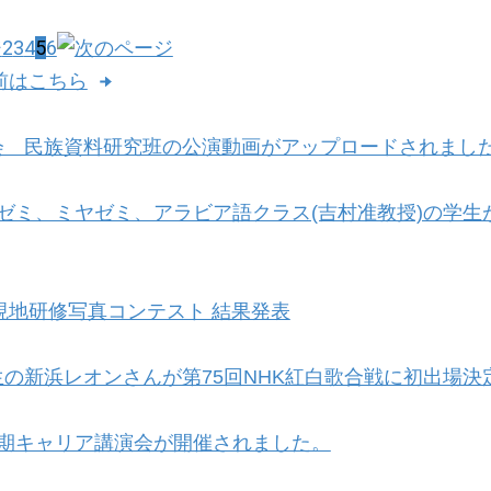
2
3
4
5
6
以前はこちら
会 民族資料研究班の公演動画がアップロードされまし
木ゼミ、ミヤゼミ、アラビア語クラス(吉村准教授)の学
 現地研修写真コンテスト 結果発表
の新浜レオンさんが第75回NHK紅白歌合戦に初出場決
後期キャリア講演会が開催されました。