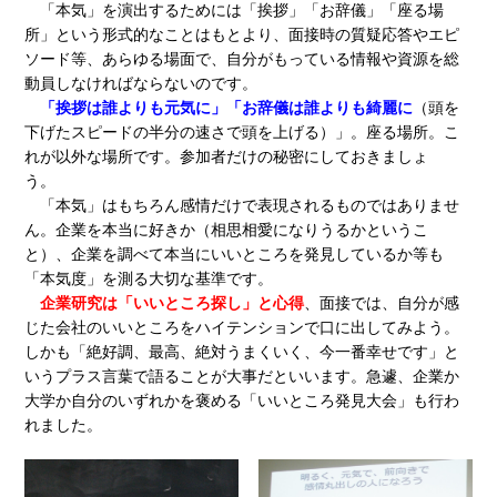
「本気」を演出するためには「挨拶」「お辞儀」「座る場
所」という形式的なことはもとより、面接時の質疑応答やエピ
ソード等、あらゆる場面で、自分がもっている情報や資源を総
動員しなければならないのです。
「挨拶は誰よりも元気に」「お辞儀は誰よりも綺麗に
（頭を
下げたスピードの半分の速さで頭を上げる）」。座る場所。こ
れが以外な場所です。参加者だけの秘密にしておきましょ
う。
「本気」はもちろん感情だけで表現されるものではありませ
ん。企業を本当に好きか（相思相愛になりうるかというこ
と）、企業を調べて本当にいいところを発見しているか等も
「本気度」を測る大切な基準です。
企業研究は「いいところ探し」と心得
、面接では、自分が感
じた会社のいいところをハイテンションで口に出してみよう。
しかも「絶好調、最高、絶対うまくいく、今一番幸せです」と
いうプラス言葉で語ることが大事だといいます。急遽、企業か
大学か自分のいずれかを褒める「いいところ発見大会」も行わ
れました。