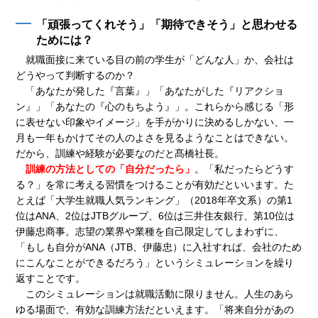
「頑張ってくれそう」「期待できそう」と思わせる
ためには？
就職面接に来ている目の前の学生が「どんな人」か、会社は
どうやって判断するのか？
「あなたが発した『言葉』」「あなたがした『リアクショ
ン』」「あなたの『心のもちよう』」。これらから感じる「形
に表せない印象やイメージ」を手がかりに決めるしかない、一
月も一年もかけてその人のよさを見るようなことはできない。
だから、訓練や経験が必要なのだと髙橋社長。
訓練の方法としての「自分だったら」
。「私だったらどうす
る？」を常に考える習慣をつけることが有効だといいます。た
とえば「大学生就職人気ランキング」（2018年卒文系）の第1
位はANA、2位はJTBグループ、6位は三井住友銀行、第10位は
伊藤忠商事。志望の業界や業種を自己限定してしまわずに、
「もしも自分がANA（JTB、伊藤忠）に入社すれば、会社のため
にこんなことができるだろう」というシミュレーションを繰り
返すことです。
このシミュレーションは就職活動に限りません。人生のあら
ゆる場面で、有効な訓練方法だといえます。「将来自分があの