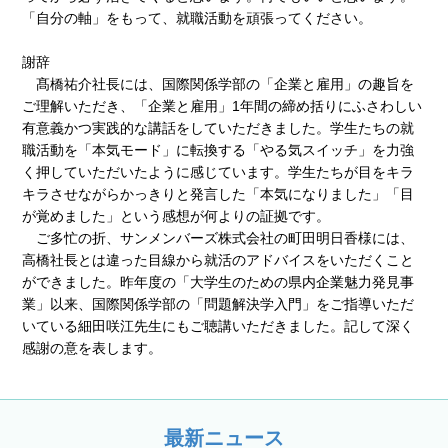
「自分の軸」をもって、就職活動を頑張ってください。
謝辞
髙橋祐介社長には、国際関係学部の「企業と雇用」の趣旨を
ご理解いただき、「企業と雇用」1年間の締め括りにふさわしい
有意義かつ実践的な講話をしていただきました。学生たちの就
職活動を「本気モード」に転換する「やる気スイッチ」を力強
く押していただいたように感じています。学生たちが目をキラ
キラさせながらかっきりと発言した「本気になりました」「目
が覚めました」という感想が何よりの証拠です。
ご多忙の折、サンメンバーズ株式会社の町田明日香様には、
高橋社長とは違った目線から就活のアドバイスをいただくこと
ができました。昨年度の「大学生のための県内企業魅力発見事
業」以来、国際関係学部の「問題解決学入門」をご指導いただ
いている細田咲江先生にもご聴講いただきました。記して深く
感謝の意を表します。
最新ニュース