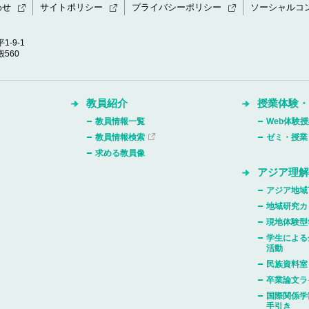
わせ
サイトポリシー
プライバシーポリシー
ソーシャルコ
1-9-1
560
教員紹介
授業体験
教員情報一覧
Web体験
教員情報検索
ゼミ・授業
求める教員像
アジア理
アジア地域
地域研究カ
現地体験型
学生による
活動
民族資料室
卒業論文ラ
国際関係学
手引き