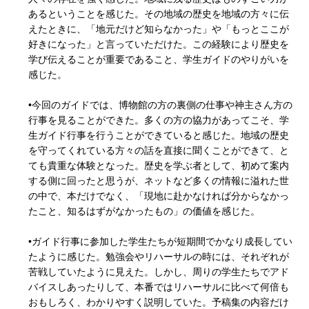
あるということを感じた。その地域の歴史を地域の方々に伝
えたときに、「地元だけど知らなかった」や「もっとここが
好きになった」と言っていただけた。この経験により歴史を
学び伝えることが重要であること、学生ガイドのやりがいを
感じた。
•今回のガイドでは、博物館の方の裏側の仕事や神主さん方の
行事を見ることができた。多くの方の協力があってこそ、学
生ガイド行事を行うことができていると感じた。地域の歴史
を守ってくれている方々の話を直接に聞くことができて、と
ても貴重な体験となった。歴史を学ぶ者として、初めて案内
する側に回ったと思うが、ネットなど多くの情報に溢れた世
の中で、本だけでなく、「現地に赴かなければ分からなかっ
たこと、知るはずがなかったもの」の価値を感じた。
•ガイド行事に参加した学生たちが短期間でかなり成長してい
たように感じた。勉強会やリハーサルの時には、それぞれが
苦戦していたように見えた。しかし、周りの学生たちでアド
バイスしあったりして、本番ではリハーサルに比べて何倍も
おもしろく、わかりやすく説明していた。予稿集の内容だけ