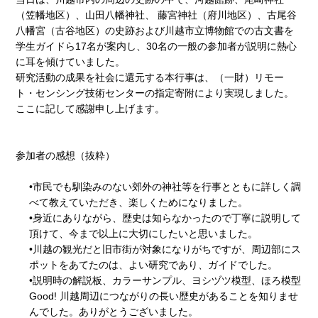
（笠幡地区）、山田八幡神社、 藤宮神社（府川地区）、古尾谷
八幡宮（古谷地区）の史跡および川越市立博物館での古文書を
学生ガイドら17名が案内し、30名の一般の参加者が説明に熱心
に耳を傾けていました。
研究活動の成果を社会に還元する本行事は、（一財）リモー
ト・センシング技術センターの指定寄附により実現しました。
ここに記して感謝申し上げます。
参加者の感想（抜粋）
•市民でも馴染みのない郊外の神社等を行事とともに詳しく調
べて教えていただき、楽しくためになりました。
•身近にありながら、歴史は知らなかったので丁寧に説明して
頂けて、今まで以上に大切にしたいと思いました。
•川越の観光だと旧市街が対象になりがちですが、周辺部にス
ポットをあてたのは、よい研究であり、ガイドでした。
•説明時の解説板、カラーサンプル、ヨシヅツ模型、ほろ模型
Good! 川越周辺につながりの長い歴史があることを知りませ
んでした。ありがとうございました。