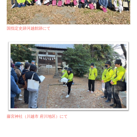
国指定史跡河越館跡にて
藤宮神社（川越市 府川地区）にて