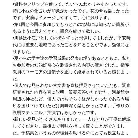
•資料やフリップを使って、たいへんわかりやすかったです。
特に小豆の粥占いが印象深かったです。花の傘も楽しかった
です。実演はイメージしやすくて、心に残ります。
•第1回と今回に参加してもっとこの地域には知らない箇所が
あるように思えてきた。研究を続けて欲しい。
•川越は小江戸としての街をずっと想像してましたが、平安時
代には重要な地域であったことを知ることができ、勉強にな
りました。
•夏からの学生達の学習成果の発表の場であるとともに、私た
ち参加者の知的好奇心を刺激される内容の濃さでした。指導
教員のユーモアの遺伝子を正しく継承されていると感じまし
た。
•個人では見られない古文書を直接拝見させていただき、調査
研究された内容を直に説明、質疑応答いただけた。河越館や
周辺の神社など、個人ではおそらく縁がなかったであろう場
所を掘り下げていただけ興味深く楽しかったです。手作りの
説明マテリアル／実演すばらしかったです。
•新しい発見がたくさんありました。一人ひとりが丁寧に解説
してくださり、最後まで興味を持って聞くことができまし
た。予稿集というものが理解を助けるのにとても役立ちまし