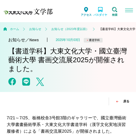
アクセス
バスダイヤ
検索
ホーム
お知らせ
お知らせ（2023年度以前）
【書道学科】大東文化大学
お知らせ
／
2025年10月03日
News
書道学科
【書道学科】大東文化大学・國立臺灣
藝術大學 書画交流展2025が開催され
ました。
戻る
7/21～7/25、板橋校舎3号館3階のギャラリーで、國立臺灣藝術
大學書畫藝術學系・大東文化大学書道学科（漢字文化実地演習
履修者）による「書画交流展2025」が開催されました。