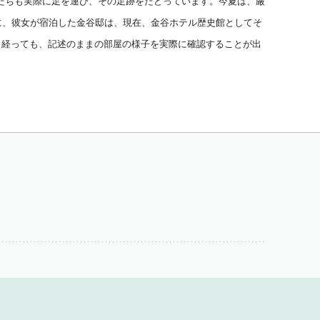
たちも実際に足を運び、
その足跡をたどっています。今夏は、厳
に、
彼女が宿泊した金谷邸は、現在、
金谷ホテル歴史館としてそ
く経っても、
記述のままの部屋の様子を実際に確認することが出