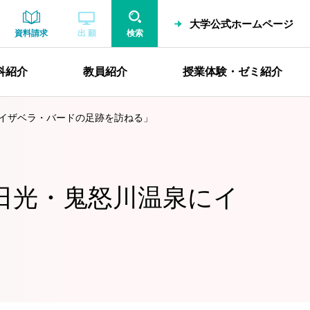
大学公式ホームページ
資料請求
出 願
検索
科紹介
教員紹介
授業体験・ゼミ紹介
にイザベラ・バードの足跡を訪ねる」
「日光・鬼怒川温泉にイ