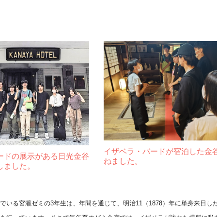
イザベラ・バードが宿泊した金
ードの展示がある日光金谷
ねました。
しました。
でいる宮瀧ゼミの3年生は、年間を通じて、
明治11（1878）年に単身来日