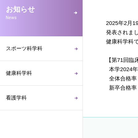
お知らせ
News
2025年2
発表されま
健康科学科
スポーツ科学科
【第71回臨
本学2024
健康科学科
全体合格率 
新卒合格率 
看護学科