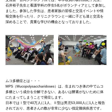
石井裕子先生と看護学科の学生5名がボランティアとして参加し
ました。参加した学生は、患者家族の皆様と交流イベントや情
報交換を行ったり、クリニクラウンと一緒に子ども達と交流を
深めることで、貴重な学びの機会となっておりました。
ムコ多糖症とは・・・
MPS（Mucopolysaccharidoses）は、生まれつき体の中でムコ
多糖という成分を分解できない、あるいは酵素がないために体
にたまってしまうことで発症します。
日本ではⅠ型で40万人に1人、Ⅱ型は男児53,000人に1人と報告
されており、患者さんの数が非常に少ない指定難病疾患です。