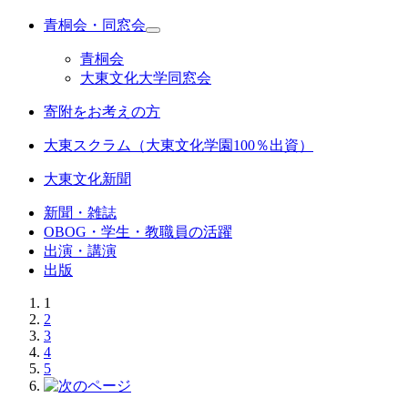
青桐会・同窓会
青桐会
大東文化大学同窓会
寄附をお考えの方
大東スクラム（大東文化学園100％出資）
大東文化新聞
新聞・雑誌
OBOG・学生・教職員の活躍
出演・講演
出版
1
2
3
4
5