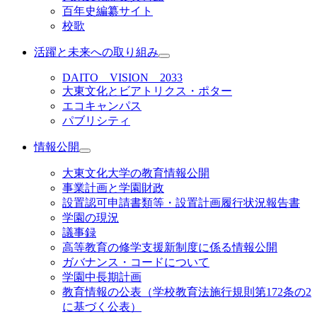
百年史編纂サイト
校歌
活躍と未来への取り組み
DAITO VISION 2033
大東文化とビアトリクス・ポター
エコキャンパス
パブリシティ
情報公開
大東文化大学の教育情報公開
事業計画と学園財政
設置認可申請書類等・設置計画履行状況報告書
学園の現況
議事録
高等教育の修学支援新制度に係る情報公開
ガバナンス・コードについて
学園中長期計画
教育情報の公表（学校教育法施行規則第172条の2
に基づく公表）