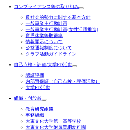
コンプライアンス等の取り組み
反社会的勢力に関する基本方針
一般事業主行動計画
一般事業主行動計画(女性活躍推進)
育児休業等取得率
情報開示について
公益通報制度について
クラブ活動ガイドライン
自己点検・評価/大学FD活動
認証評価
内部質保証（自己点検・評価活動）
大学FD活動
組織・付設校
教育研究組織
事務組織
大東文化大学第一高等学校
大東文化大学附属青桐幼稚園