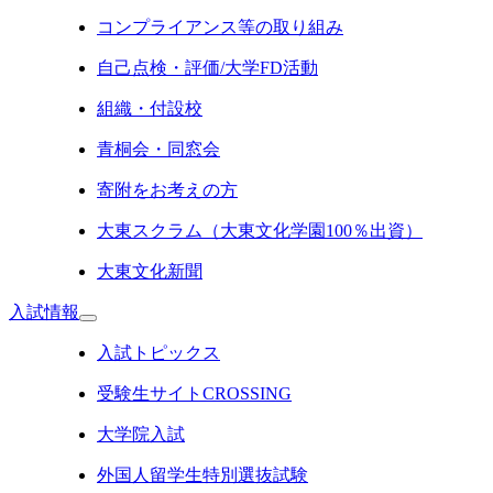
コンプライアンス等の取り組み
自己点検・評価/大学FD活動
組織・付設校
青桐会・同窓会
寄附をお考えの方
大東スクラム（大東文化学園100％出資）
大東文化新聞
入試情報
入試トピックス
受験生サイトCROSSING
大学院入試
外国人留学生特別選抜試験