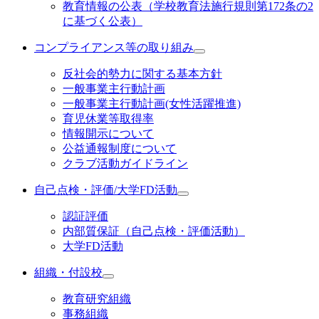
教育情報の公表（学校教育法施行規則第172条の2
に基づく公表）
コンプライアンス等の取り組み
反社会的勢力に関する基本方針
一般事業主行動計画
一般事業主行動計画(女性活躍推進)
育児休業等取得率
情報開示について
公益通報制度について
クラブ活動ガイドライン
自己点検・評価/大学FD活動
認証評価
内部質保証（自己点検・評価活動）
大学FD活動
組織・付設校
教育研究組織
事務組織