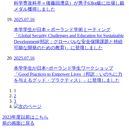
科学専攻科卒＝後藤回漕店）が男子63kg級に出場し銀
メダル獲得しました
2025.07.16
本学学生が日本＝ポーランド学術ミーティング
「Global Security Challenges and Education for Sustainable
Development(邦訳：グローバルな安全保障課題と持続
可能な開発のための教育)」に登壇しました
2025.07.16
本学学生が日本=ポーランド学生ワークショップ
「Good Practices to Empower Lives（邦訳：いのちに力
を与えるグッド・プラクティス）」に登壇しました
1
2
3
2023年度以前はこちら
前の画面に戻る