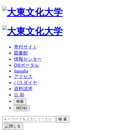
寄付サイト
図書館
情報センター
DBポータル
manaba
アクセス
バスダイヤ
資料請求
出 願
検索
MENU
検 索