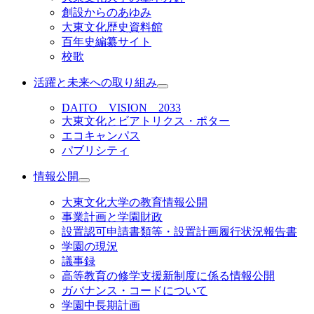
創設からのあゆみ
大東文化歴史資料館
百年史編纂サイト
校歌
活躍と未来への取り組み
DAITO VISION 2033
大東文化とビアトリクス・ポター
エコキャンパス
パブリシティ
情報公開
大東文化大学の教育情報公開
事業計画と学園財政
設置認可申請書類等・設置計画履行状況報告書
学園の現況
議事録
高等教育の修学支援新制度に係る情報公開
ガバナンス・コードについて
学園中長期計画