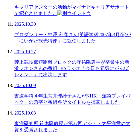
キャリアセンターの活動がマイナビキャリアサポート
で紹介されました。
2025.10.30
プロダンサー・中澤 利彦さん(英語学科2007年3月卒)が
「にいがた観光特使」に就任しました
2025.10.27
陸上競技部短距離ブロックの守祐陽選手が卒業生の新
浜レオンさんの番組TBSラジオ「今日も元気にがんば
レオン。」に出演します
2025.10.09
書道学科４年生荒井理紗子さんがNHK「熱談プレイバ
ック」の題字と番組各所タイトルを揮毫しました
2025.10.03
東洋研究所 鈴木隆教授が第37回アジア・太平洋賞の大
賞を受賞されました