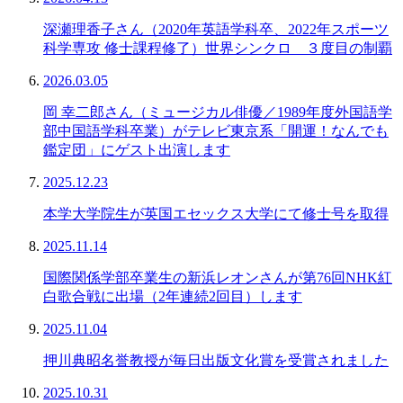
深瀬理香子さん（2020年英語学科卒、2022年スポーツ
科学専攻 修士課程修了）世界シンクロ ３度目の制覇
2026.03.05
岡 幸二郎さん（ミュージカル俳優／1989年度外国語学
部中国語学科卒業）がテレビ東京系「開運！なんでも
鑑定団」にゲスト出演します
2025.12.23
本学大学院生が英国エセックス大学にて修士号を取得
2025.11.14
国際関係学部卒業生の新浜レオンさんが第76回NHK紅
白歌合戦に出場（2年連続2回目）します
2025.11.04
押川典昭名誉教授が毎日出版文化賞を受賞されました
2025.10.31