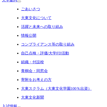
大学案内
ごあいさつ
大東文化について
活躍と未来への取り組み
情報公開
コンプライアンス等の取り組み
自己点検・評価/大学FD活動
組織・付設校
青桐会・同窓会
寄附をお考えの方
大東スクラム（大東文化学園100％出資）
大東文化新聞
入試情報