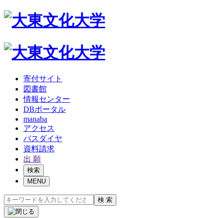
寄付サイト
図書館
情報センター
DBポータル
manaba
アクセス
バスダイヤ
資料請求
出 願
検索
MENU
検 索