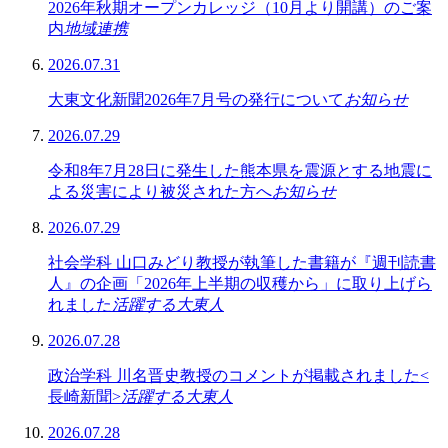
2026年秋期オープンカレッジ（10月より開講）のご案
内
地域連携
2026.07.31
大東文化新聞2026年7月号の発行について
お知らせ
2026.07.29
令和8年7月28日に発生した熊本県を震源とする地震に
よる災害により被災された方へ
お知らせ
2026.07.29
社会学科 山口みどり教授が執筆した書籍が『週刊読書
人』の企画「2026年上半期の収穫から」に取り上げら
れました
活躍する大東人
2026.07.28
政治学科 川名晋史教授のコメントが掲載されました<
長崎新聞>
活躍する大東人
2026.07.28