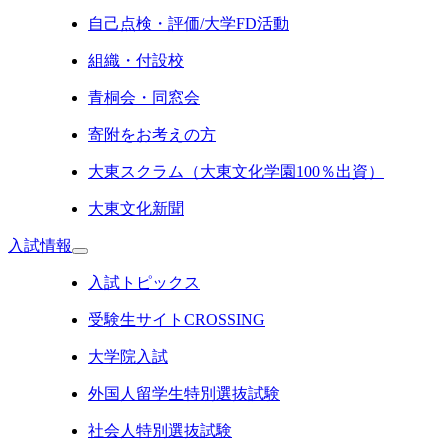
自己点検・評価/大学FD活動
組織・付設校
青桐会・同窓会
寄附をお考えの方
大東スクラム（大東文化学園100％出資）
大東文化新聞
入試情報
入試トピックス
受験生サイトCROSSING
大学院入試
外国人留学生特別選抜試験
社会人特別選抜試験