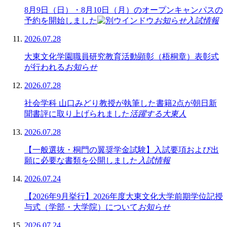
8月9日（日）・8月10日（月）のオープンキャンパスの
予約を開始しました
お知らせ
入試情報
2026.07.28
大東文化学園職員研究教育活動顕彰（梧桐章）表彰式
が行われる
お知らせ
2026.07.28
社会学科 山口みどり教授が執筆した書籍2点が朝日新
聞書評に取り上げられました
活躍する大東人
2026.07.28
【一般選抜・桐門の翼奨学金試験】入試要項および出
願に必要な書類を公開しました
入試情報
2026.07.24
【2026年9月挙行】2026年度大東文化大学前期学位記授
与式（学部・大学院）について
お知らせ
2026.07.24