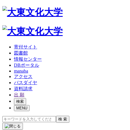
寄付サイト
図書館
情報センター
DBポータル
manaba
アクセス
バスダイヤ
資料請求
出 願
検索
MENU
検 索