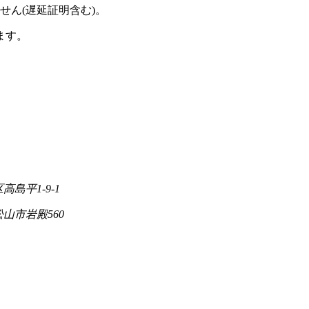
せん(遅延証明含む)。
ます。
高島平1-9-1
松山市岩殿560