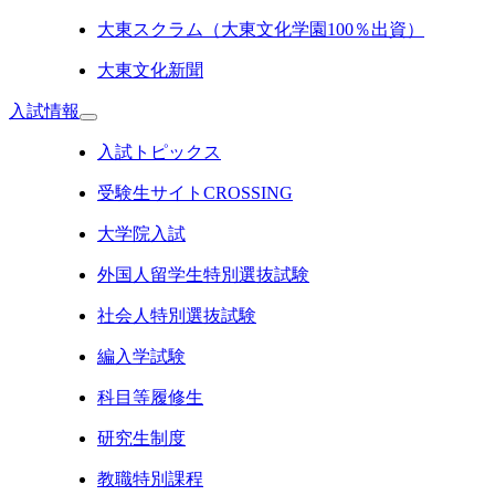
大東スクラム（大東文化学園100％出資）
大東文化新聞
入試情報
入試トピックス
受験生サイトCROSSING
大学院入試
外国人留学生特別選抜試験
社会人特別選抜試験
編入学試験
科目等履修生
研究生制度
教職特別課程