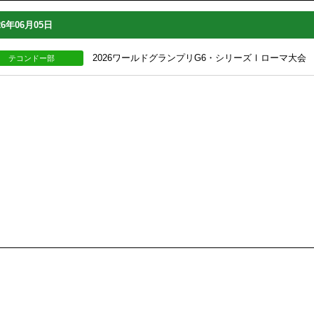
26年06月05日
2026ワールドグランプリG6・シリーズⅠローマ大会
テコンドー部