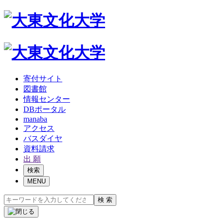
寄付サイト
図書館
情報センター
DBポータル
manaba
アクセス
バスダイヤ
資料請求
出 願
検索
MENU
検 索