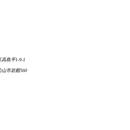
高島平1-9-1
松山市岩殿560