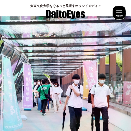
⼤東⽂化⼤学をぐるっと⾒渡すオウンドメディア
M