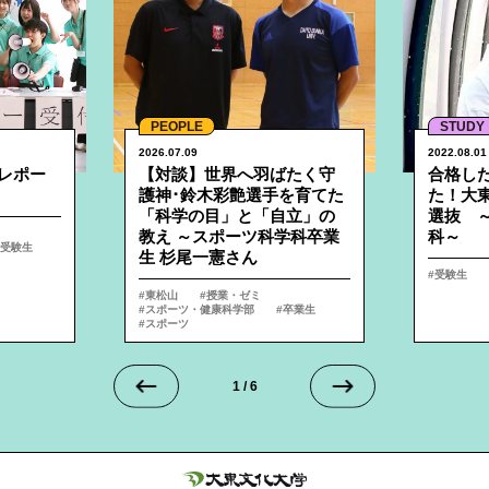
PEOPLE
STUDY
2026.07.09
2022.08.01
レポー
【対談】世界へ羽ばたく守
合格し
護神･鈴木彩艶選手を育てた
た！大
「科学の目」と「自立」の
選抜 ～
教え ～スポーツ科学科卒業
科～
受験生
生 杉尾一憲さん
受験生
東松山
授業・ゼミ
スポーツ・健康科学部
卒業生
スポーツ
1
/
6