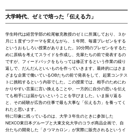
大学時代、ゼミで培った「伝える力」
学生時代は経営学部の松尾敏充教授のゼミに所属しており、３か
月に１度ずつテーマを変えながら、１年間、毎週プレゼンをする
というおもしろい授業がありました。10分間のプレゼンをするた
めに原稿を考えてスライドを作成し、先輩たちの前で発表するの
ですが、フィードバックをもらっては修正するという作業の繰り
返しで、だんだんといいものを作っていきます。最終的にはさま
ざまな企業で働いているOBたちの前で発表をして、起業コンテス
トに挑戦するという内容でした。この授業では、相手のためにわ
かりやすい言葉に言い換えることや、一方的に自分の思いを伝え
ても相手には届かないということを学びました。いま振り返る
と、その経験が広告の仕事で最も大事な「伝える力」を養ってく
れたと思います。
特に印象に残っているのは、大学３年生のときに参加した
NEXCO東日本グループと大東文化大学のコラボ商品企画で、自
分たちの開発した「さつマカロン」が実際に販売されるというイ