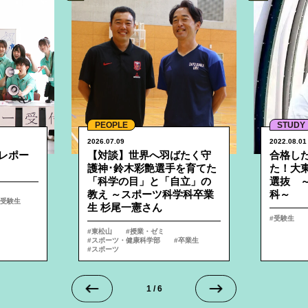
PEOPLE
STUDY
2026.07.09
2022.08.01
レポー
【対談】世界へ羽ばたく守
合格し
護神･鈴木彩艶選手を育てた
た！大
「科学の目」と「自立」の
選抜 ～
教え ～スポーツ科学科卒業
科～
受験生
生 杉尾一憲さん
受験生
東松山
授業・ゼミ
スポーツ・健康科学部
卒業生
スポーツ
1
/
6