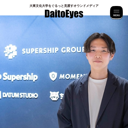
⼤東⽂化⼤学をぐるっと⾒渡すオウンドメディア
M