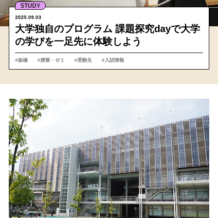
STUDY
2025.09.03
大学独自のプログラム 課題探究dayで大学
の学びを一足先に体験しよう
#板橋
#授業・ゼミ
#受験生
#入試情報