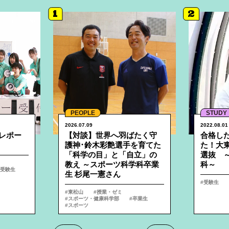
1
2
詳細へ
詳細へ
PEOPLE
STUDY
2026.07.09
2022.08.01
レポー
【対談】世界へ羽ばたく守
合格し
護神･鈴木彩艶選手を育てた
た！大
「科学の目」と「自立」の
選抜 ～
教え ～スポーツ科学科卒業
科～
受験生
生 杉尾一憲さん
受験生
東松山
授業・ゼミ
スポーツ・健康科学部
卒業生
スポーツ