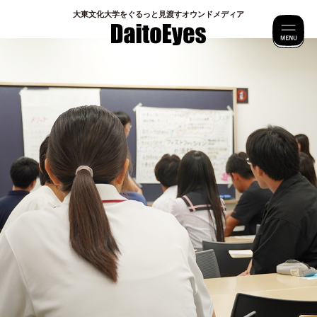
⼤東⽂化⼤学をぐるっと⾒渡すオウンドメディア
M