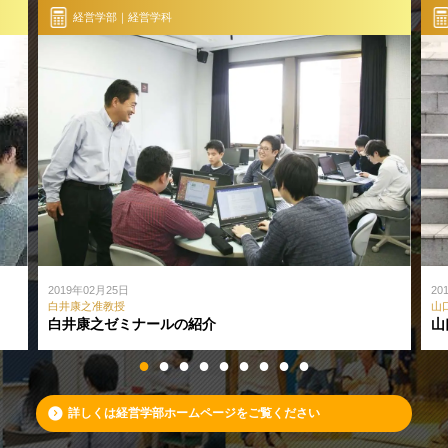
経営学部｜経営学科
2019年02月25日
20
白井康之准教授
山
白井康之ゼミナールの紹介
山
詳しくは経営学部ホームページをご覧ください