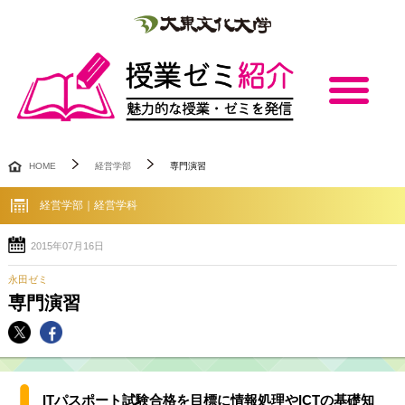
HOME
経営学部
専門演習
経営学部｜経営学科
2015年07月16日
永田ゼミ
専門演習
ITパスポート試験合格を目標に情報処理やICTの基礎知