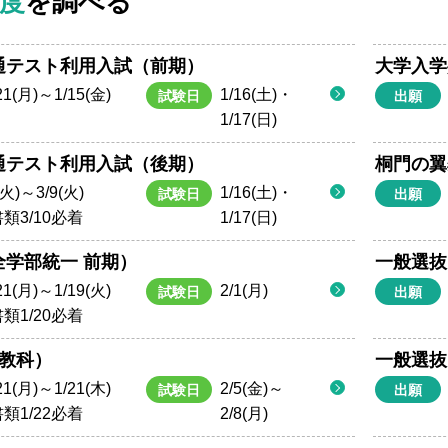
度
を調べる
通テスト利用入試（前期）
大学入学
21(月)～1/15(金)
1/16(土)・
試験日
出願
1/17(日)
通テスト利用入試（後期）
桐門の翼
(火)～3/9(火)
1/16(土)・
試験日
出願
類3/10必着
1/17(日)
全学部統一 前期）
一般選抜
21(月)～1/19(火)
2/1(月)
試験日
出願
類1/20必着
3教科）
一般選抜
21(月)～1/21(木)
2/5(金)～
試験日
出願
類1/22必着
2/8(月)