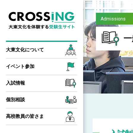
Admissions
一
大東文化に
ついて
イベント参加
入試情報
個別相談
高校教員の
皆さま