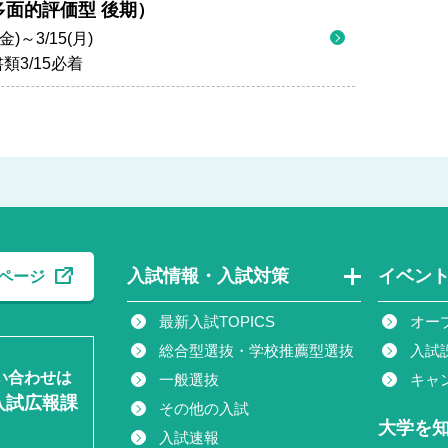
多面的評価型 後期）
(金)～3/15(月)
類3/15必着
入試情報・入試対策
イベン
ページ
最新入試TOPICS
オー
総合型選抜・学校推薦型選抜
入試
い合わせは
一般選抜
キャ
入試広報課
その他の入試
大学を
入試速報