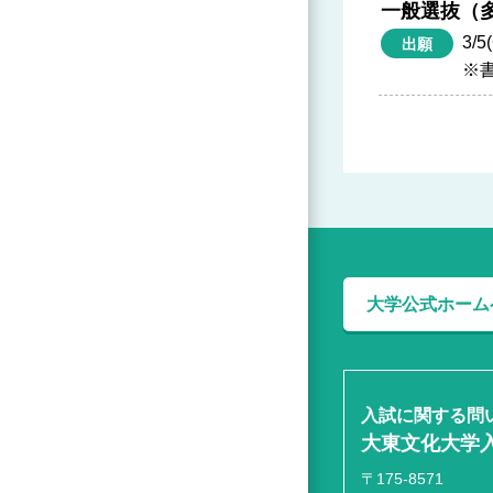
一般選抜（
3/5
出願
※書
大学公式ホーム
入試に関する問
大東文化大学
〒175-8571