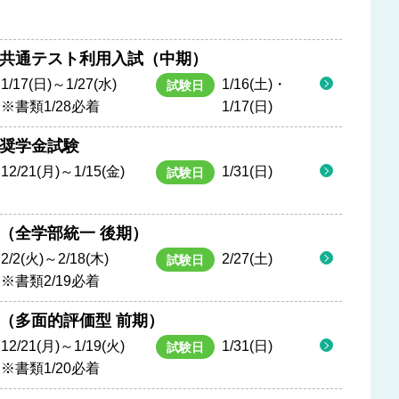
共通テスト利用入試（中期）
1/17(日)～1/27(水)
1/16(土)・
試験日
※書類1/28必着
1/17(日)
奨学金試験
12/21(月)～1/15(金)
1/31(日)
試験日
（全学部統一 後期）
2/2(火)～2/18(木)
2/27(土)
試験日
※書類2/19必着
（多面的評価型 前期）
12/21(月)～1/19(火)
1/31(日)
試験日
※書類1/20必着