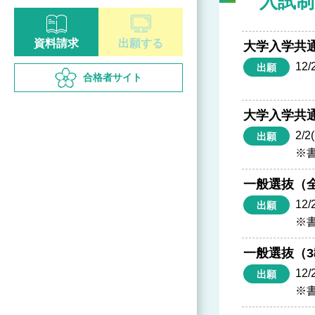
入試制
資料請求
出願する
大学入学共
12/
出願
合格者サイト
大学入学共
2/2
出願
※書
一般選抜（
12/
出願
※書
一般選抜（
12/
出願
※書