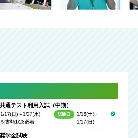
共通テスト利用入試（中期）
1/17(日)～1/27(水)
1/16(土)・
試験日
※書類1/28必着
1/17(日)
奨学金試験