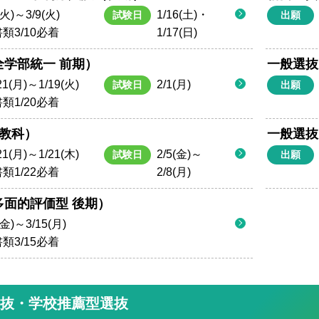
(火)～3/9(火)
1/16(土)・
試験日
出願
類3/10必着
1/17(日)
全学部統一 前期）
一般選抜
21(月)～1/19(火)
2/1(月)
試験日
出願
類1/20必着
3教科）
一般選抜
21(月)～1/21(木)
2/5(金)～
試験日
出願
類1/22必着
2/8(月)
多面的評価型 後期）
(金)～3/15(月)
類3/15必着
選抜・学校推薦型選抜