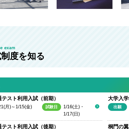
ce exam
試制度を知る
抜
通テスト利用入試（前期）
大学入学
21(月)～1/15(金)
1/16(土)・
試験日
出願
1/17(日)
通テスト利用入試（後期）
桐門の翼