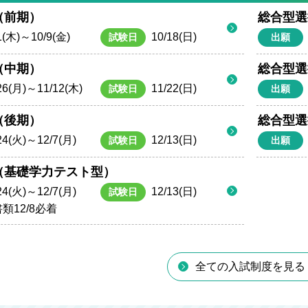
（前期）
総合型選
1(木)～10/9(金)
10/18(日)
試験日
出願
（中期）
総合型選
26(月)～11/12(木)
11/22(日)
試験日
出願
（後期）
総合型選
24(火)～12/7(月)
12/13(日)
試験日
出願
（基礎学力テスト型）
24(火)～12/7(月)
12/13(日)
試験日
類12/8必着
全ての入試制度を見る