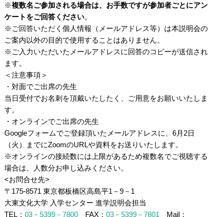
※
複数名ご参加される場合は、お手数ですが参加者ごとにアン
ケートをご回答ください
。
※ご回答いただく個人情報（メールアドレス等）は本説明会の
ご案内以外の目的で使用することはありません。
※ご入力いただいたメールアドレスに回答のコピーが送信され
ます。
＜注意事項＞
・対面でご出席の先生
当日受付でお名刺を頂戴いたしたく、ご用意をお願いいたしま
す。
・オンラインでご出席の先生
Googleフォームでご登録頂いたメールアドレスに、6月2日
（火）までにZoomのURLや資料をお送りいたします。
※オンラインの接続数には上限があるため複数名でご視聴する
場合は、人数分お申し込みください。
<お問合せ先>
〒175-8571 東京都板橋区高島平1－9－1
大東文化大学 入学センター 進学説明会担当
TEL：
03－5399－7800
FAX：
03－5399－7801
Mail：