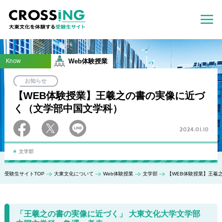
Know
Web体験授業
お知らせ
【WEB体験授業】王羲之の書の実像に近づ
く（文学部中国文学科）
2024.01.10
文学部
受験生サイトTOP
大東文化について
Web体験授業
文学部
【WEB体験授業】王羲
「王羲之の書の実像に近づく」 大東文化大学文学部