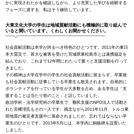
かに実現されたかを確認しながら、より充実した学びを経験する
フェーズに達する、私はそう確信しています。
大東文化大学の学生は地域貢献活動にも積極的に取り組んで
いると聞いています。くわしくお聞かせください。
社会貢献活動は本学が誇るべき特色のひとつです。2011年の東日
本大震災で、甚大な被害を受けた宮城県東松島市とは連携協定を
結んでおり、これまで12年間にわたって脈々と支援活動を行って
きました。
その精神は大学在学中の学生の社会貢献活動に留まらず、卒業後
も社会貢献活動に従事している卒業生も散見されます。自発的に
ボランティアを行っている学生が大多数を占め、ある学生は「支
援することは当たり前のこと」と話していました。
政治学科・法学研究科の卒業生で、難民支援のNPO法人で活動さ
れた宮﨑淳氏もその一人です。残念ながら2011年11月、トルコ東
部地震の被災者支援中に落命されましたが、忘れてはならない卒
業生のひとりです。2013年5月には、本学内に銅板碑を設置いた
しました。