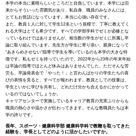
本学の本当に素晴らしいところだと自負しています。本学には旧
来からそういった雰囲気があり、私自身、職員のみなさんには、
とてもお世話になっています。本当に心強い存在です。
また、教員１人に対して学生12名という規模で、丁寧に教えてく
れる大学はとても希少です。すべての学部学科でゼミが必修とな
っているわけではありませんが、相当数の学生がゼミに所属し卒
論に取り組んでいます。先生方が学生に寄り添い、親身になって
“あきらめさせない”指導で学生を導いているのも本学の大きな特
徴です。私もゼミを持っていたので、2022年から23年の年末年始
は卒論の指導でほとんど休みはありませんでした。ただそんな苦
労も、卒論発表会で「やった！」と言わんばかりの学生たちの喜
びの表情を見ると、すべてが報われます。教員としての技量は、
学生といかに学びを共有し、どれだけ分かち合えるかにかかって
いるのではないでしょうか。
キャリアセンターで実施しているキャリア教育の充実ぶりからも
職員の熱心さや温かさが伝わってきます。そんな教職員たちは本
学の誇りです。
長年、スポーツ・健康科学部 健康科学科で教鞭を取ってきた
経験を、学長としてどのように活かしたいですか。