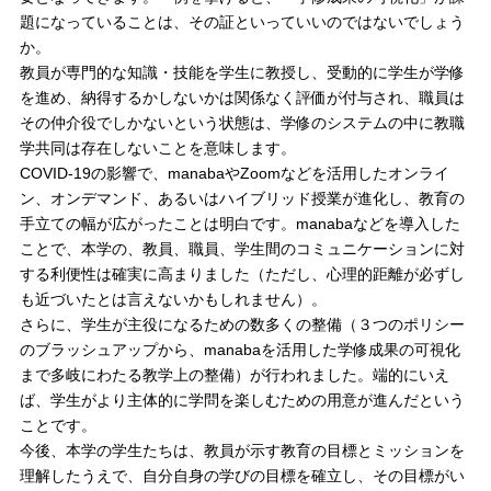
題になっていることは、その証といっていいのではないでしょう
か。
教員が専門的な知識・技能を学生に教授し、受動的に学生が学修
を進め、納得するかしないかは関係なく評価が付与され、職員は
その仲介役でしかないという状態は、学修のシステムの中に教職
学共同は存在しないことを意味します。
COVID-19の影響で、manabaやZoomなどを活用したオンライ
ン、オンデマンド、あるいはハイブリッド授業が進化し、教育の
手立ての幅が広がったことは明白です。manabaなどを導入した
ことで、本学の、教員、職員、学生間のコミュニケーションに対
する利便性は確実に高まりました（ただし、心理的距離が必ずし
も近づいたとは言えないかもしれません）。
さらに、学生が主役になるための数多くの整備（３つのポリシー
のブラッシュアップから、manabaを活用した学修成果の可視化
まで多岐にわたる教学上の整備）が行われました。端的にいえ
ば、学生がより主体的に学問を楽しむための用意が進んだという
ことです。
今後、本学の学生たちは、教員が示す教育の目標とミッションを
理解したうえで、自分自身の学びの目標を確立し、その目標がい