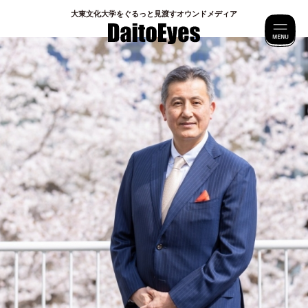
⼤東⽂化⼤学をぐるっと⾒渡すオウンドメディア
M