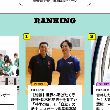
高橋進学長 教員紹介ページ
RANKING
1
2
詳細へ
詳細へ
PEOPLE
STUDY
2026.07.09
2022.08.01
レポー
【対談】世界へ羽ばたく守
合格し
護神･鈴木彩艶選手を育てた
た！大
「科学の目」と「自立」の
選抜 ～
教え ～スポーツ科学科卒業
科～