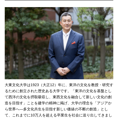
大東文化大学は1923（大正12）年に、東洋の文化を教授・研究す
るために創立された歴史ある大学です。「東洋の文化を基盤とし
て西洋の文化を摂取吸収し、東西文化を融合して新しい文化の創
造を目指す」ことを建学の精神に掲げ、大学の理念を「アジアか
ら世界へ―多文化共生を目指す新しい価値の不断の創造」とし
て、これまでに10万人を超える卒業生を社会に送り出してきまし