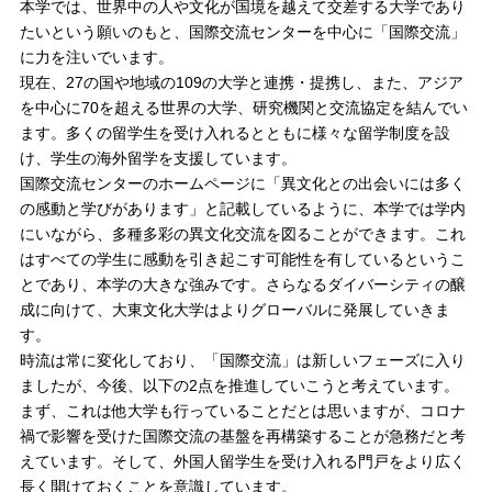
本学では、世界中の人や文化が国境を越えて交差する大学であり
たいという願いのもと、国際交流センターを中心に「国際交流」
に力を注いでいます。
現在、27の国や地域の109の大学と連携・提携し、また、アジア
を中心に70を超える世界の大学、研究機関と交流協定を結んでい
ます。多くの留学生を受け入れるとともに様々な留学制度を設
け、学生の海外留学を支援しています。
国際交流センターのホームページに「異文化との出会いには多く
の感動と学びがあります」と記載しているように、本学では学内
にいながら、多種多彩の異文化交流を図ることができます。これ
はすべての学生に感動を引き起こす可能性を有しているというこ
とであり、本学の大きな強みです。さらなるダイバーシティの醸
成に向けて、大東文化大学はよりグローバルに発展していきま
す。
時流は常に変化しており、「国際交流」は新しいフェーズに入り
ましたが、今後、以下の2点を推進していこうと考えています。
まず、これは他大学も行っていることだとは思いますが、コロナ
禍で影響を受けた国際交流の基盤を再構築することが急務だと考
えています。そして、外国人留学生を受け入れる門戸をより広く
長く開けておくことを意識しています。