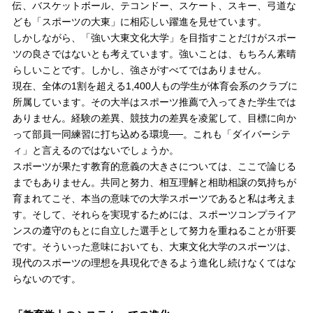
伝、バスケットボール、テコンドー、スケート、スキー、弓道な
ども「スポーツの大東」に相応しい躍進を見せています。
しかしながら、「強い大東文化大学」を目指すことだけがスポー
ツの良さではないとも考えています。強いことは、もちろん素晴
らしいことです。しかし、強さがすべてではありません。
現在、全体の1割を超える1,400人もの学生が体育会系のクラブに
所属しています。その大半はスポーツ推薦で入ってきた学生では
ありません。経験の差異、競技力の差異を凌駕して、目標に向か
って部員一同練習に打ち込める環境──。これも「ダイバーシテ
ィ」と言えるのではないでしょうか。
スポーツが果たす教育的意義の大きさについては、ここで論じる
までもありません。共同と努力、相互理解と相助相譲の気持ちが
育まれてこそ、本当の意味での大学スポーツであると私は考えま
す。そして、それらを実現するためには、スポーツコンプライア
ンスの遵守のもとに自立した選手として努力を重ねることが肝要
です。そういった意味においても、大東文化大学のスポーツは、
現代のスポーツの理想を具現化できるよう進化し続けなくてはな
らないのです。