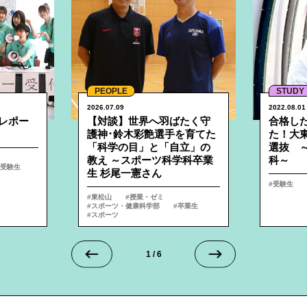
PEOPLE
STUDY
2026.07.09
2022.08.01
レポー
【対談】世界へ羽ばたく守
合格し
護神･鈴木彩艶選手を育てた
た！大
「科学の目」と「自立」の
選抜 ～
教え ～スポーツ科学科卒業
科～
受験生
生 杉尾一憲さん
受験生
東松山
授業・ゼミ
スポーツ・健康科学部
卒業生
スポーツ
1
/
6