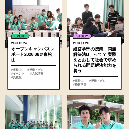
EVENT
STUDY
2026.06.24
2026.01.26
オープンキャンパスレ
経営学部の授業「問題
ポート2026.06＠東松
解決法B」って？ 実践
山
をとおして社会で求め
られる問題解決能力を
#東松山
#授業・ゼミ
養う
#イベント
#入試情報
#受験生
#東松山
#授業・ゼミ
#経営学部
詳細