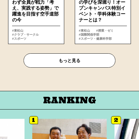
わず全員が戦力「考
の学びを深堀り！オー
え、実践する姿勢」で
プンキャンパス特別イ
躍進を目指す空手道部
ベント・学科体験コー
の今
ナーとは？
#東松山
#東松山
#授業・ゼミ
#クラブ・サークル
#国際関係学部
#スポーツ
#スポーツ・健康科学部
もっと⾒る
RANKING
1
2
詳細へ
詳細へ