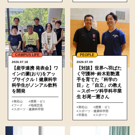
詳細
CAMPUS LIFE
PEOPLE
2026.07.18
2026.07.09
【産学連携 発表会】ワ
【対談】世界へ羽ばた
インの澱(おり)をアッ
く守護神･鈴木彩艶選
プサイクル！健康科学
手を育てた「科学の
科学生がノンアル飲料
目」と「自立」の教え
を開発
～スポーツ科学科卒業
生 杉尾一憲さん
#東松山
#授業・ゼミ
#フード
#地域交流
#東松山
#授業・ゼミ
#スポーツ・健康科学部
#スポーツ・健康科学部
#卒業生
#スポーツ
詳細