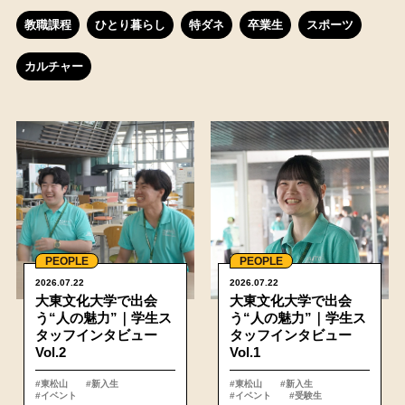
教職課程
ひとり暮らし
特ダネ
卒業生
スポーツ
カルチャー
詳細
PEOPLE
PEOPLE
2026.07.22
2026.07.22
大東文化大学で出会
大東文化大学で出会
う“人の魅力”｜学生ス
う“人の魅力”｜学生ス
タッフインタビュー
タッフインタビュー
Vol.2
Vol.1
#東松山
#新入生
#東松山
#新入生
#イベント
#イベント
#受験生