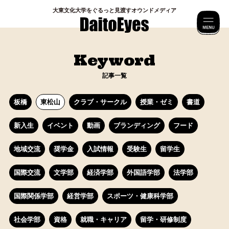
⼤東⽂化⼤学をぐるっと⾒渡すオウンドメディア
M
Keyword
記事一覧
板橋
東松山
クラブ・サークル
授業・ゼミ
書道
新入生
イベント
動画
ブランディング
フード
地域交流
奨学金
入試情報
受験生
留学生
国際交流
文学部
経済学部
外国語学部
法学部
国際関係学部
経営学部
スポーツ・健康科学部
社会学部
資格
就職・キャリア
留学・研修制度