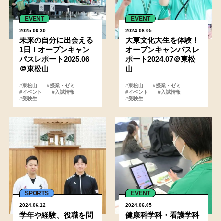
EVENT
EVENT
2025.06.30
2024.08.05
未来の自分に出会える
大東文化大生を体験！
1日！オープンキャン
オープンキャンパスレ
パスレポート2025.06
ポート2024.07＠東松
＠東松山
山
#東松山
#授業・ゼミ
#東松山
#授業・ゼミ
#イベント
#入試情報
#イベント
#入試情報
#受験生
#受験生
詳細
SPORTS
EVENT
2024.06.12
2024.06.05
学年や経験、役職を問
健康科学科・看護学科