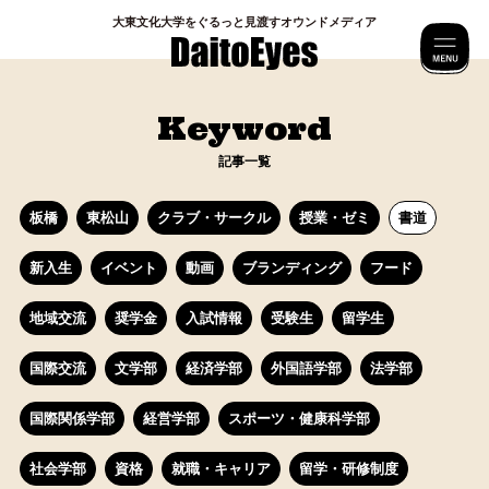
⼤東⽂化⼤学をぐるっと⾒渡すオウンドメディア
M
Keyword
記事一覧
板橋
東松山
クラブ・サークル
授業・ゼミ
書道
新入生
イベント
動画
ブランディング
フード
地域交流
奨学金
入試情報
受験生
留学生
国際交流
文学部
経済学部
外国語学部
法学部
国際関係学部
経営学部
スポーツ・健康科学部
社会学部
資格
就職・キャリア
留学・研修制度