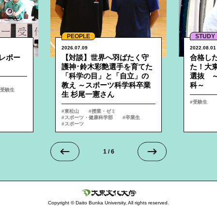
PEOPLE
STUDY
2026.07.09
2022.08.01
レポー
【対談】世界へ羽ばたく守
合格し
護神･鈴木彩艶選手を育てた
た！大
「科学の目」と「自立」の
選抜 ～
教え ～スポーツ科学科卒業
科～
受験生
生 杉尾一憲さん
受験生
東松山
授業・ゼミ
スポーツ・健康科学部
卒業生
スポーツ
1
/
6
Copyright © Daito Bunka University, All rights reserved.