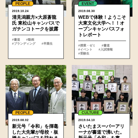
PEOPLE
EVENT
2019.10.24
2019.08.30
清見潟親方×大原蒼龍
WEBで体験！ようこそ
氏 東松山キャンパスで
大東文化大学へ！！オ
ガチンコトークを披露
ープンキャンパスフォ
トレポート
#書道
#動画
#ブランディング
#卒業生
#授業・ゼミ
#書道
#イベント
#入試情報
#受験生
詳細
PEOPLE
CULTURE
2019.08.02
2019.04.10
新元号「令和」を揮毫
さいたまスーパーアリ
した大先輩が母校・板
ーナが書道で沸いた。
橋キャンパスを訪れま
新元号「令和」を書