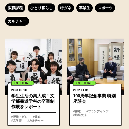
教職課程
ひとり暮らし
特ダネ
卒業生
スポーツ
カルチャー
詳細
CULTURE
CULTURE
2023.03.10
2022.04.01
学生生活の集大成！文
100周年記念事業 特別
学部書道学科の卒業制
座談会
作展をレポート
#書道
#ブランディング
#地域交流
#授業・ゼミ
#書道
#文学部
#カルチャー