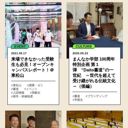
詳細
EVENT
CULTURE
2021.09.17
2020.09.23
来場できなかった受験
まんなか学部 100周年
生も必見！オープンキ
特別企画 第１
ャンパスレポート！＠
弾 “Daito書道”の一
東松山
世紀 ～世代を超えて
受け継がれる伝統文化
#東松山
#授業・ゼミ
～（後編）
#書道
#イベント
#入試情報
#受験生
#書道
#ブランディング
#留学・研修制度
#卒業生
詳細