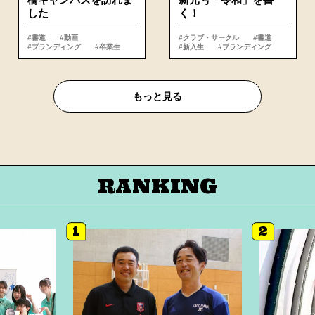
した
く！
#書道
#動画
#クラブ・サークル
#書道
#ブランディング
#卒業生
#新入生
#ブランディング
もっと⾒る
RANKING
1
2
詳細へ
詳細へ