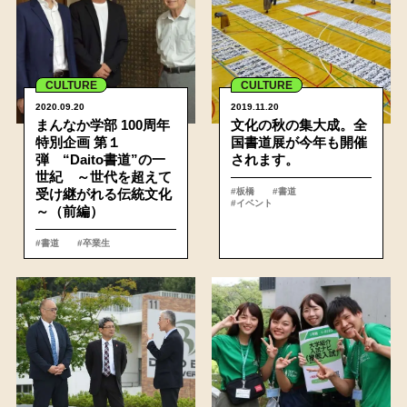
CULTURE
CULTURE
2020.09.20
2019.11.20
まんなか学部 100周年
文化の秋の集大成。全
特別企画 第１
国書道展が今年も開催
弾 “Daito書道”の一
されます。
世紀 ～世代を超えて
受け継がれる伝統文化
#板橋
#書道
#イベント
～（前編）
#書道
#卒業生
詳細