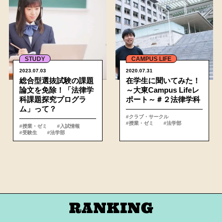
STUDY
CAMPUS LIFE
2023.07.03
2020.07.31
総合型選抜試験の課題
在学生に聞いてみた！
論文を免除！「法律学
～大東Campus Lifeレ
科課題探究プログラ
ポート～＃２法律学科
ム」って？
#クラブ・サークル
#授業・ゼミ
#法学部
#授業・ゼミ
#入試情報
#受験生
#法学部
RANKING