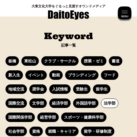
⼤東⽂化⼤学をぐるっと⾒渡すオウンドメディア
M
Keyword
記事一覧
板橋
東松山
クラブ・サークル
授業・ゼミ
書道
新入生
イベント
動画
ブランディング
フード
地域交流
奨学金
入試情報
受験生
留学生
国際交流
文学部
経済学部
外国語学部
法学部
国際関係学部
経営学部
スポーツ・健康科学部
社会学部
資格
就職・キャリア
留学・研修制度