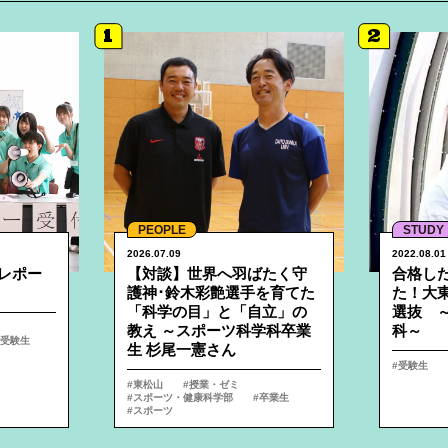
1
2
詳細へ
詳細へ
PEOPLE
STUDY
2026.07.09
2022.08.01
レポー
【対談】世界へ羽ばたく守
合格し
護神･鈴木彩艶選手を育てた
た！大
「科学の目」と「自立」の
選抜 ～
教え ～スポーツ科学科卒業
科～
受験生
生 杉尾一憲さん
受験生
東松山
授業・ゼミ
スポーツ・健康科学部
卒業生
スポーツ