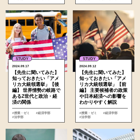
詳細
STUDY
STUDY
2024.09.17
2024.09.12
【先生に聞いてみた】
【先生に聞いてみた】
知っておきたい「アメ
知っておきたい「アメ
リカ大統領選挙」【後
リカ大統領選挙」【前
編】 世界情勢の岐路で
編】 主要候補者の政策
あるZ世代と政治・経
や日本経済への影響を
済の関係
わかりやすく解説
#授業・ゼミ
#経済学部
#授業・ゼミ
#経済学部
#法学部
#法学部
詳細