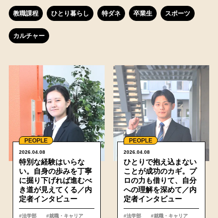
教職課程
ひとり暮らし
特ダネ
卒業生
スポーツ
カルチャー
詳細
PEOPLE
PEOPLE
2026.04.08
2026.04.08
特別な経験はいらな
ひとりで抱え込まない
い。自身の歩みを丁寧
ことが成功のカギ。プ
に掘り下げれば進むべ
ロの力も借りて、自分
き道が見えてくる／内
への理解を深めて／内
定者インタビュー
定者インタビュー
#法学部
#就職・キャリア
#法学部
#就職・キャリア