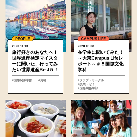
PEOPLE
CAMPUS LIFE
2020.11.13
2020.09.08
旅行好きのあなたへ！
在学生に聞いてみた！
世界遺産検定マイスタ
～大東Campus Lifeレ
ーに聞いた、行ってみ
ポート～＃５国際文化
たい世界遺産Best５！
学科
#国際関係学部
#資格
#クラブ・サークル
#授業・ゼミ
#国際関係学部
詳細