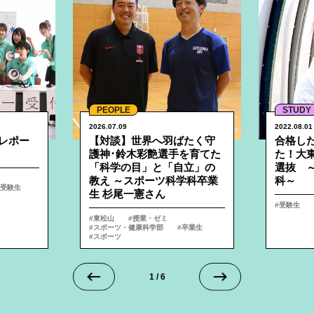
PEOPLE
STUDY
2026.07.09
2022.08.01
レポー
【対談】世界へ羽ばたく守
合格し
護神･鈴木彩艶選手を育てた
た！大
「科学の目」と「自立」の
選抜 ～
教え ～スポーツ科学科卒業
科～
受験生
生 杉尾一憲さん
受験生
東松山
授業・ゼミ
スポーツ・健康科学部
卒業生
スポーツ
1
/
6