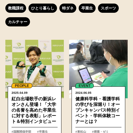
教職課程
ひとり暮らし
特ダネ
卒業生
スポーツ
カルチャー
詳細
PEOPLE
EVENT
2025.04.09
2024.06.05
紅白出場歌手の新浜レ
健康科学科・看護学科
オンさん登場！「大学
の学びを深堀り！オー
の名誉を高めた卒業生
プンキャンパス特別イ
に対する表彰」レポー
ベント・学科体験コー
ト＆特別インタビュー
ナーとは？
#国際関係学部
#卒業生
#東松山
#授業・ゼミ