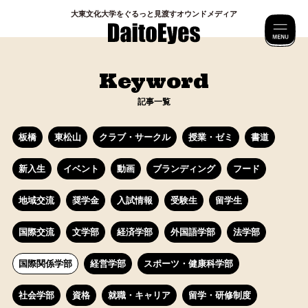
⼤東⽂化⼤学をぐるっと⾒渡すオウンドメディア
M
Keyword
記事一覧
板橋
東松山
クラブ・サークル
授業・ゼミ
書道
新入生
イベント
動画
ブランディング
フード
地域交流
奨学金
入試情報
受験生
留学生
国際交流
文学部
経済学部
外国語学部
法学部
国際関係学部
経営学部
スポーツ・健康科学部
社会学部
資格
就職・キャリア
留学・研修制度