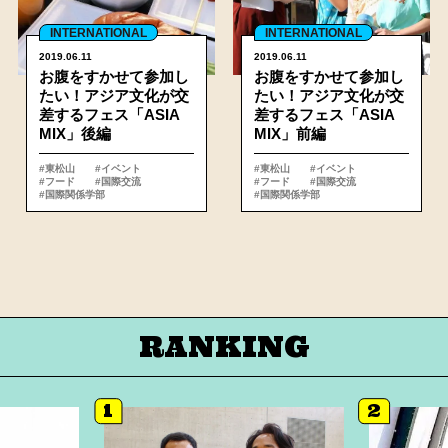
INTERNATIONAL
INTERNATIONAL
2019.06.11
2019.06.11
お腹をすかせて参加し
お腹をすかせて参加し
たい！アジア文化が交
たい！アジア文化が交
差するフェス「ASIA
差するフェス「ASIA
MIX」後編
MIX」前編
#東松山
#イベント
#東松山
#イベント
#フード
#国際交流
#フード
#国際交流
#国際関係学部
#国際関係学部
RANKING
1
2
詳細へ
詳細へ