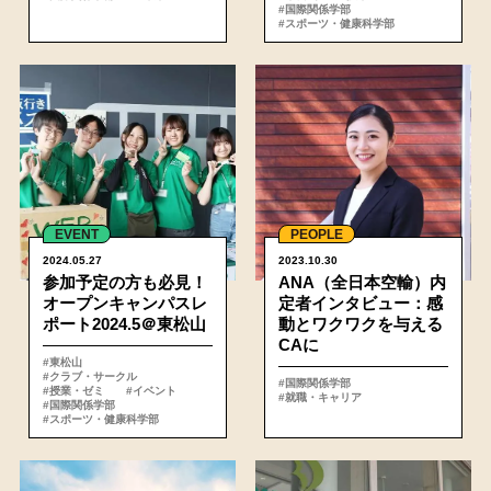
#国際関係学部
#スポーツ・健康科学部
詳細
EVENT
PEOPLE
2024.05.27
2023.10.30
参加予定の方も必見！
ANA（全日本空輸）内
オープンキャンパスレ
定者インタビュー：感
ポート2024.5＠東松山
動とワクワクを与える
CAに
#東松山
#クラブ・サークル
#国際関係学部
#授業・ゼミ
#イベント
#就職・キャリア
#国際関係学部
#スポーツ・健康科学部
詳細