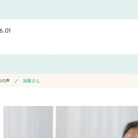
6.01
者の声
加藤さん