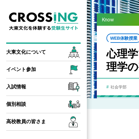
Know
WEB体験授業
心理学
大東文化に
ついて
理学の
イベント参加
入試情報
社会学部
個別相談
高校教員の
皆さま