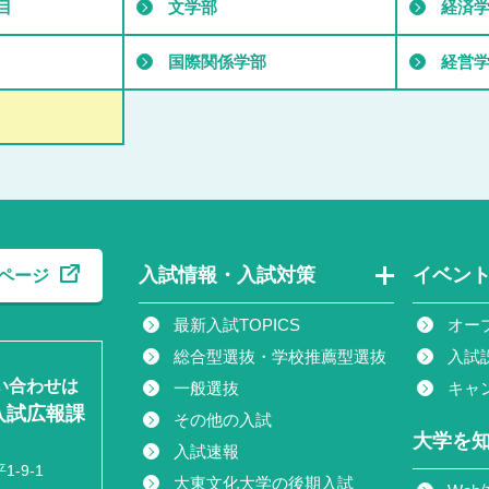
目
文学部
経済
国際関係学部
経営
入試情報・入試対策
イベン
ページ
最新入試TOPICS
オー
総合型選抜・学校推薦型選抜
入試
い合わせは
一般選抜
キャ
入試広報課
その他の入試
大学を
入試速報
-9-1
大東文化大学の後期入試