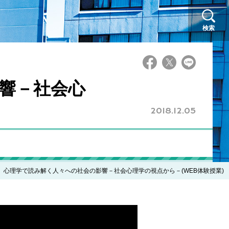
検索
響－社会心
2018.12.05
心理学で読み解く人々への社会の影響－社会心理学の視点から－(WEB体験授業)