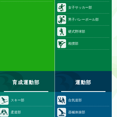
女子サッカー部
男子バレーボール部
硬式野球部
相撲部
育成運動部
運動部
スキー部
合気道部
柔道部
器械体操部