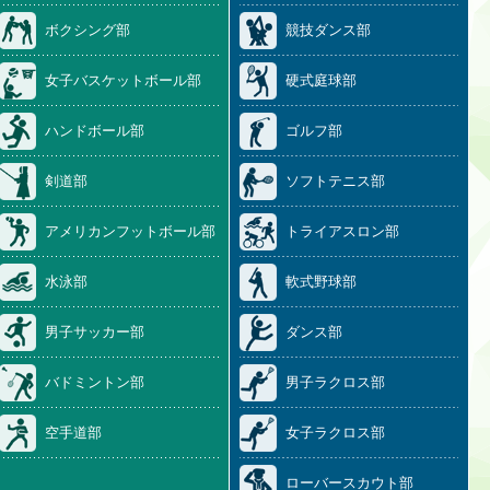
ボクシング部
競技ダンス部
女子バスケットボール部
硬式庭球部
ハンドボール部
ゴルフ部
剣道部
ソフトテニス部
アメリカンフットボール部
トライアスロン部
水泳部
軟式野球部
男子サッカー部
ダンス部
バドミントン部
男子ラクロス部
空手道部
女子ラクロス部
ローバースカウト部