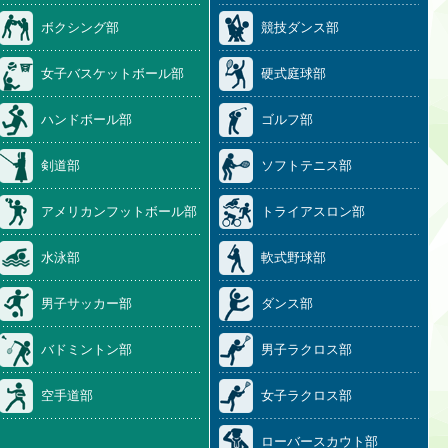
ボクシング部
競技ダンス部
女子バスケットボール部
硬式庭球部
ハンドボール部
ゴルフ部
剣道部
ソフトテニス部
アメリカンフットボール部
トライアスロン部
水泳部
軟式野球部
男子サッカー部
ダンス部
バドミントン部
男子ラクロス部
空手道部
女子ラクロス部
ローバースカウト部