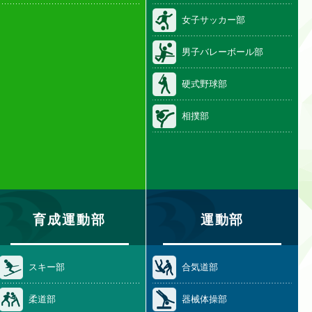
女子サッカー部
男子バレーボール部
硬式野球部
相撲部
育成運動部
運動部
スキー部
合気道部
柔道部
器械体操部