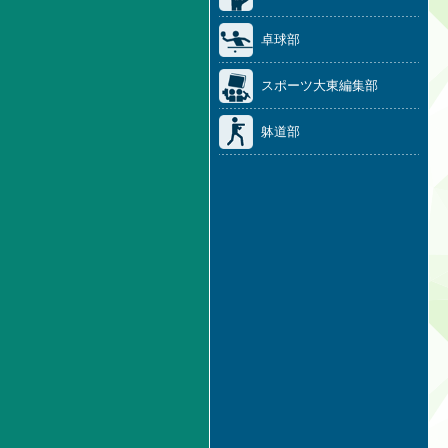
卓球部
スポーツ大東編集部
躰道部