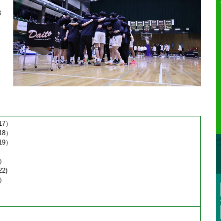
B
7）
8）
9）
）
2)
）
）