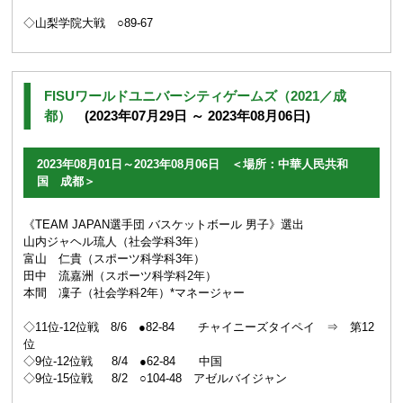
◇山梨学院大戦 ○89-67
FISUワールドユニバーシティゲームズ（2021／成
都）
(2023年07月29日 ～ 2023年08月06日)
2023年08月01日～2023年08月06日 ＜場所：中華人民共和
国 成都＞
《TEAM JAPAN選手団 バスケットボール 男子》選出
山内ジャヘル琉人（社会学科3年）
富山 仁貴（スポーツ科学科3年）
田中 流嘉洲（スポーツ科学科2年）
本間 凜子（社会学科2年）*マネージャー
◇11位-12位戦 8/6 ●82-84 チャイニーズタイペイ ⇒ 第12
位
◇9位-12位戦 8/4 ●62-84 中国
◇9位-15位戦 8/2 ○104-48 アゼルバイジャン