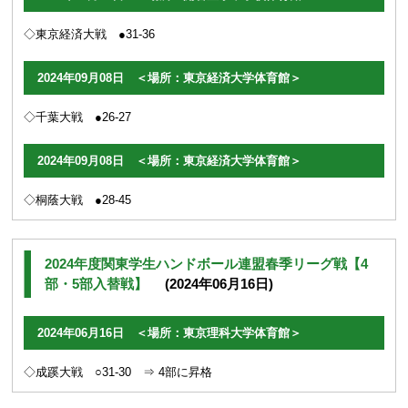
◇東京経済大戦 ●31-36
2024年09月08日 ＜場所：東京経済大学体育館＞
◇千葉大戦 ●26-27
2024年09月08日 ＜場所：東京経済大学体育館＞
◇桐蔭大戦 ●28-45
2024年度関東学生ハンドボール連盟春季リーグ戦【4
部・5部入替戦】
(2024年06月16日)
2024年06月16日 ＜場所：東京理科大学体育館＞
◇成蹊大戦 ○31-30 ⇒ 4部に昇格