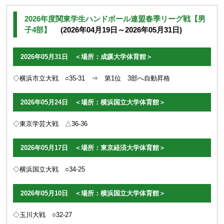
2026年度関東学生ハンドボール連盟春季リーグ戦【男
子4部】
(2026年04月19日～2026年05月31日)
2026年05月31日 ＜場所：成蹊大学体育館＞
◇横浜市立大戦 ○35-31 ⇒ 第1位 3部へ自動昇格
2026年05月24日 ＜場所：横浜国立大学体育館＞
◇東京学芸大戦 △36-36
2026年05月17日 ＜場所：東京経済大学体育館＞
◇横浜国立大戦 ○34-25
2026年05月10日 ＜場所：横浜国立大学体育館＞
◇玉川大戦 ○32-27