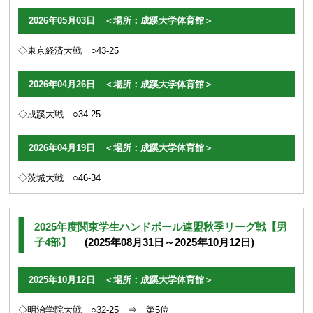
2026年05月03日 ＜場所：成蹊大学体育館＞
◇東京経済大戦 ○43-25
2026年04月26日 ＜場所：成蹊大学体育館＞
◇成蹊大戦 ○34-25
2026年04月19日 ＜場所：成蹊大学体育館＞
◇茨城大戦 ○46-34
2025年度関東学生ハンドボール連盟秋季リーグ戦【男
子4部】
(2025年08月31日～2025年10月12日)
2025年10月12日 ＜場所：成蹊大学体育館＞
◇明治学院大戦 ○32-25 ⇒ 第5位