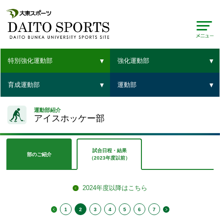
特別強化運動部
強化運動部
育成運動部
運動部
運動部紹介
アイスホッケー部
試合日程・結果
部のご紹介
（2023年度以前）
2024年度以降はこちら
1
2
3
4
5
6
7