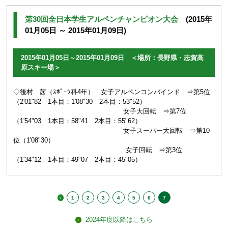
第30回全日本学生アルペンチャンピオン大会
(2015年
01月05日 ～ 2015年01月09日)
2015年01月05日～2015年01月09日 ＜場所：長野県・志賀高
原スキー場＞
◇後村 茜（ｽﾎﾟｰﾂ科4年） 女子アルペンコンバインド ⇒第5位
（2'01"82 1本目：1'08"30 2本目：53"52）
女子大回転 ⇒第7位
（1'54"03 1本目：58"41 2本目：55"62）
女子スーパー大回転 ⇒第10
位（1'08"30）
女子回転 ⇒第3位
（1'34"12 1本目：49"07 2本目：45"05）
1
2
3
4
5
6
7
2024年度以降はこちら