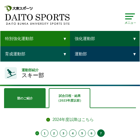
特別強化運動部
強化運動部
育成運動部
運動部
運動部紹介
スキー部
試合日程・結果
部のご紹介
（2023年度以前）
2024年度以降はこちら
1
2
3
4
5
6
7