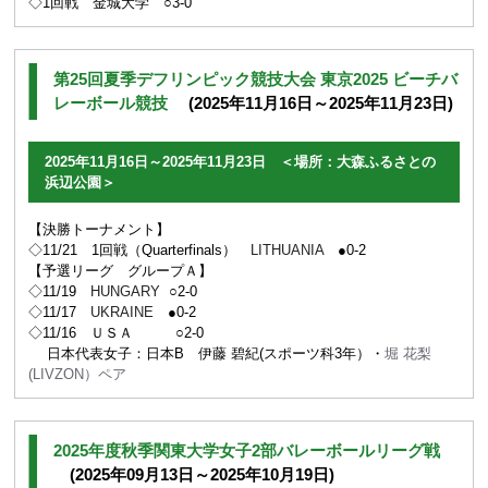
◇1回戦 金城大学 ○3-0
第25回夏季デフリンピック競技大会 東京2025 ビーチバ
レーボール競技
(2025年11月16日～2025年11月23日)
2025年11月16日～2025年11月23日 ＜場所：大森ふるさとの
浜辺公園＞
【決勝トーナメント】
◇11/21 1回戦（
Quarterfinals）
LITHUANIA
●0-2
【予選リーグ グループＡ】
◇
11/19
HUNGARY
○2-0
◇
11/17
UKRAINE
●0-2
◇
11/16 ＵＳＡ
○2-0
日本代表女子：日本B
伊藤 碧紀(スポーツ科3年）・
堀 花梨
(LIVZON）ペア
2025年度秋季関東大学女子2部バレーボールリーグ戦
(2025年09月13日～2025年10月19日)