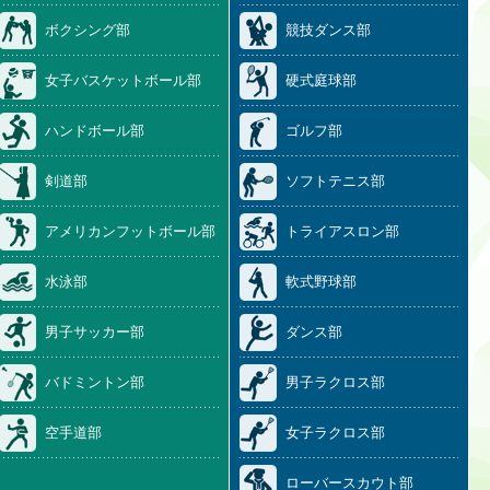
ボクシング部
競技ダンス部
女子バスケットボール部
硬式庭球部
ハンドボール部
ゴルフ部
剣道部
ソフトテニス部
アメリカンフットボール部
トライアスロン部
水泳部
軟式野球部
男子サッカー部
ダンス部
バドミントン部
男子ラクロス部
空手道部
女子ラクロス部
ローバースカウト部