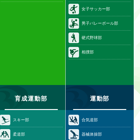
女子サッカー部
男子バレーボール部
硬式野球部
相撲部
育成運動部
運動部
スキー部
合気道部
柔道部
器械体操部