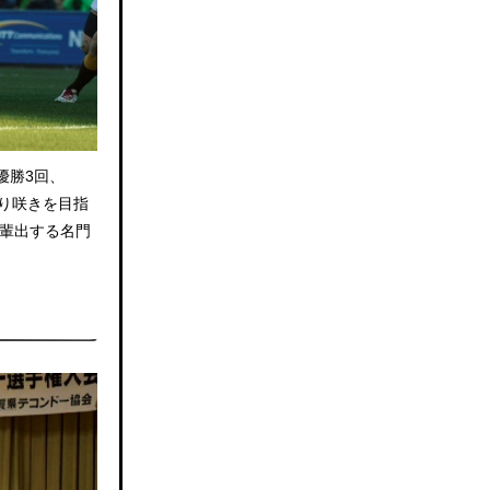
優勝3回、
返り咲きを目指
輩出する名門