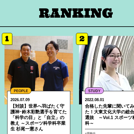
RANKING
1
2
PEOPLE
STUDY
2026.07.09
2022.08.01
【対談】世界へ羽ばたく守
合格した先輩に聞いて
護神･鈴木彩艶選手を育てた
た！大東文化大学の総
「科学の目」と「自立」の
選抜 ～Vol.1 スポー
教え ～スポーツ科学科卒業
科～
生 杉尾一憲さん
受験生