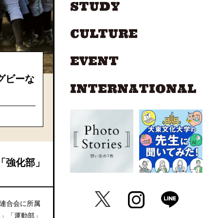
STUDY
CULTURE
EVENT
グビーな
INTERNATIONAL
「強化部」
連合会に所属
部」「運動部」