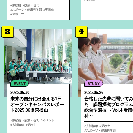
東松山
授業・ゼミ
スポーツ・健康科学部
卒業生
スポーツ
3
4
EVENT
STUDY
2025.06.30
2025.06.26
未来の自分に出会える1日！
合格した先輩に聞いて
オープンキャンパスレポー
た！課題探究プログラ
ト2025.06＠東松山
総合型選抜 ～Vol.4 看
科～
東松山
授業・ゼミ
イベント
入試情報
受験生
入試情報
受験生
スポーツ・健康科学部