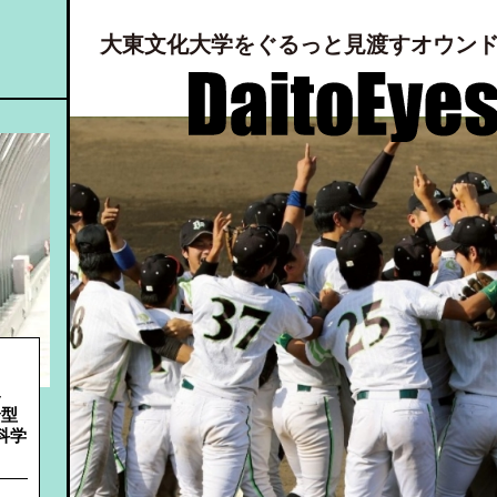
⼤東⽂化⼤学をぐるっと⾒渡すオウン
詳細へ
詳細へ
み
合型
ツ科学