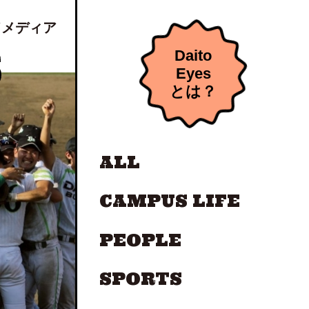
ドメディア
Daito
Eyes
とは？
ALL
CAMPUS LIFE
PEOPLE
SPORTS