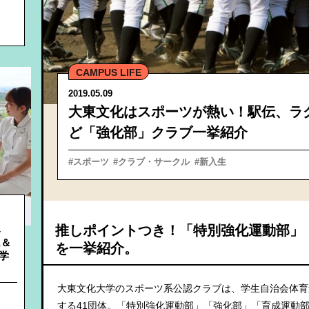
CAMPUS LIFE
詳細へ
詳細へ
2019.05.09
大東文化はスポーツが熱い！駅伝、ラ
ど「強化部」クラブ一挙紹介
#スポーツ
#クラブ・サークル
#新入生
推しポイントつき！「特別強化運動部」
み
ム＆
を一挙紹介。
護学
大東文化大学のスポーツ系公認クラブは、学生自治会体育
する41団体。「特別強化運動部」「強化部」「育成運動