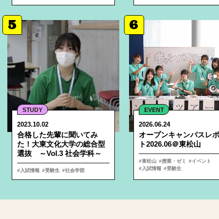
5
6
STUDY
EVENT
2023.10.02
2026.06.24
合格した先輩に聞いてみ
オープンキャンパスレ
た！大東文化大学の総合型
ト2026.06＠東松山
選抜 ～Vol.3 社会学科～
東松山
授業・ゼミ
イベント
入試情報
受験生
入試情報
受験生
社会学部