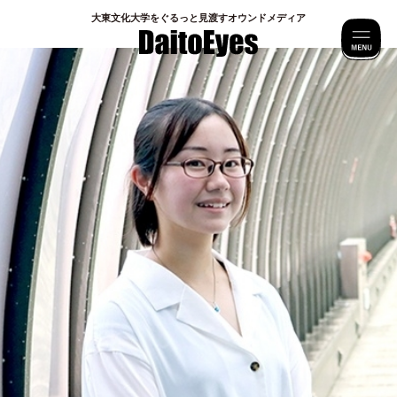
⼤東⽂化⼤学をぐるっと⾒渡すオウンドメディア
M