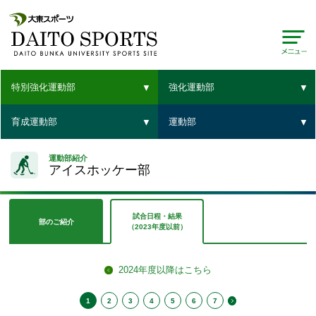
特別強化運動部
強化運動部
育成運動部
運動部
運動部紹介
アイスホッケー部
試合日程・結果
部のご紹介
（2023年度以前）
2024年度以降はこちら
1
2
3
4
5
6
7