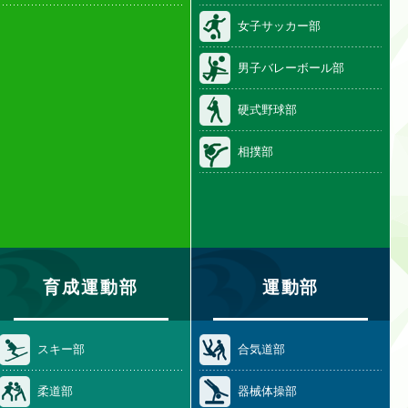
女子サッカー部
男子バレーボール部
硬式野球部
相撲部
育成運動部
運動部
スキー部
合気道部
柔道部
器械体操部