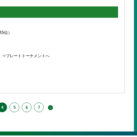
第5位）
2 ⇒プレートトーナメントへ
4
5
6
7