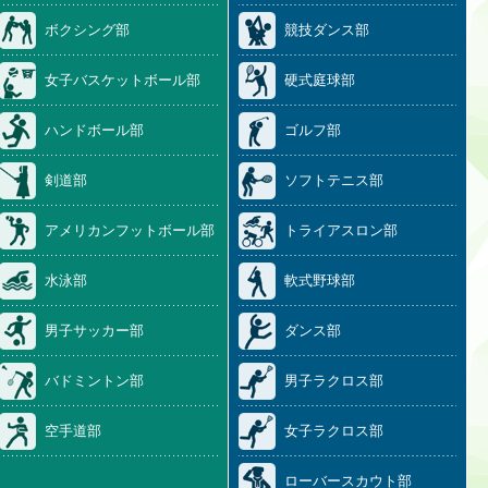
ボクシング部
競技ダンス部
女子バスケットボール部
硬式庭球部
ハンドボール部
ゴルフ部
剣道部
ソフトテニス部
アメリカンフットボール部
トライアスロン部
水泳部
軟式野球部
男子サッカー部
ダンス部
バドミントン部
男子ラクロス部
空手道部
女子ラクロス部
ローバースカウト部