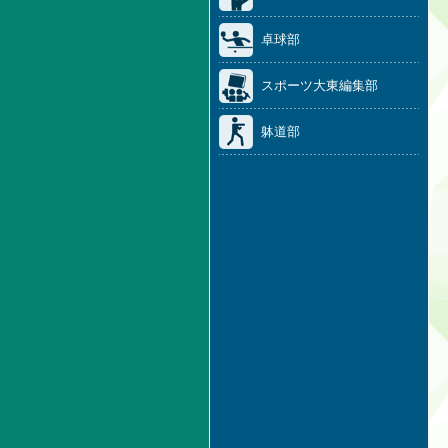
卓球部
スポーツ大東編集部
躰道部