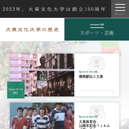
contents #05
スポーツ
・芸術
Sprots & Arts #01
箱根駅伝と大東
Sprots & Arts #02
大東体育会
10周年記念フィルム