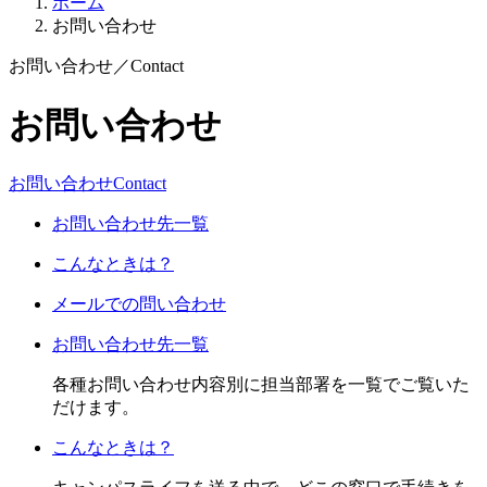
ホーム
お問い合わせ
お問い合わせ
／
Contact
お問い合わせ
お問い合わせ
Contact
お問い合わせ先一覧
こんなときは？
メールでの問い合わせ
お問い合わせ先一覧
各種お問い合わせ内容別に担当部署を一覧でご覧いた
だけます。
こんなときは？